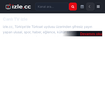
☾
Kanal ara
Canlı TV izle
izle.cc, Türkiye'de Türksat uydusu üzerinden şifresiz yayın
yapan ulusal, spor, haber, eğlence, kültür-sanat ve yerel TV
kanallarını tek bir platformda izleyicilerle buluşturur. Herhangi bir
üyelik, abonelik ya da ek uygulama gerektirmeden, izlemek
istediğiniz kanalın sayfasına girerek canlı TV yayınlarına kolayca
ulaşabilirsiniz. Telefon, tablet, bilgisayar, Android, iPhone veya
iPad fark etmeksizin canlı yayınları internet üzerinden kesintisiz
şekilde takip edebilirsiniz.
izle.cc'de yalnızca canlı TV izleme imkanı değil, aynı zamanda
kanallara ait güncel yayın akışı, frekans bilgileri ve kanal
haberleri de yer alır. 2026 yılına ait güncel TV frekans bilgilerine
de ilgili kanal sayfalarından ulaşabilirsiniz. Türkiye'deki televizyon
kanallarını tek çatı altında sunan izle.cc, kullanıcılarına pratik,
hızlı ve kaliteli bir canlı TV izleme deneyimi sunmayı amaçlar.