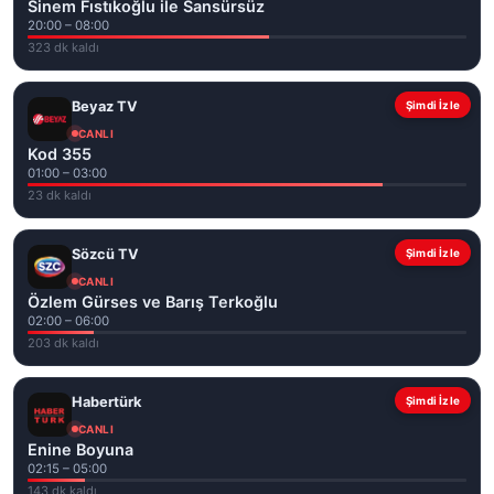
Sinem Fıstıkoğlu ile Sansürsüz
20:00 – 08:00
323 dk kaldı
Beyaz TV
Şimdi İzle
CANLI
Kod 355
01:00 – 03:00
23 dk kaldı
Sözcü TV
Şimdi İzle
CANLI
Özlem Gürses ve Barış Terkoğlu
02:00 – 06:00
203 dk kaldı
Habertürk
Şimdi İzle
CANLI
Enine Boyuna
02:15 – 05:00
143 dk kaldı