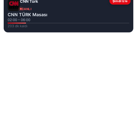
CNN Türk
Şimdi İzle
CANLI
CNN TÜRK Masası
02:00 – 06:00
203 dk kaldı