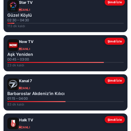
Star TV
Şimdi İzle
CANLI
Güzel Köylü
02:30 – 04:30
113 dk kaldı
Now TV
Şimdi İzle
CANLI
Aşk Yeniden
00:45 – 03:00
23 dk kaldı
Kanal 7
Şimdi İzle
CANLI
Barbaroslar Akdeniz'in Kılıcı
01:15 – 04:00
83 dk kaldı
Halk TV
Şimdi İzle
CANLI