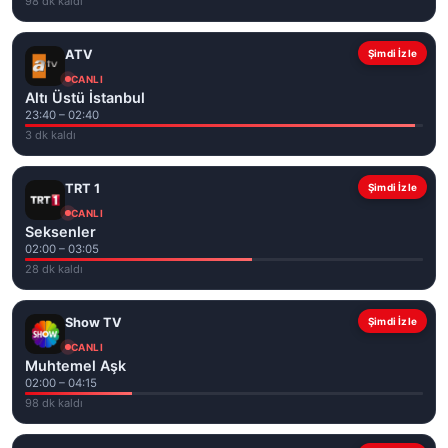
98 dk kaldı
Kablo TV ihtiyacı olmadan, Wi-Fi ya da mobil internet üzerinden
Türkiye'nin popüler TV kanallarını canlı ve kesintisiz takip
ATV
Şimdi İzle
edebilirsiniz.
CANLI
Altı Üstü İstanbul
23:40 – 02:40
3 dk kaldı
TRT 1
Şimdi İzle
CANLI
Seksenler
02:00 – 03:05
28 dk kaldı
Show TV
Şimdi İzle
CANLI
Muhtemel Aşk
02:00 – 04:15
98 dk kaldı