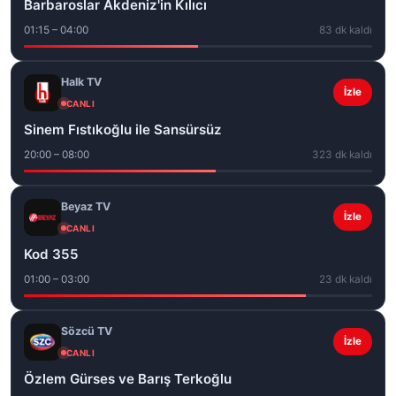
Barbaroslar Akdeniz'in Kılıcı
01:15 – 04:00
83 dk kaldı
Halk TV
İzle
CANLI
Sinem Fıstıkoğlu ile Sansürsüz
20:00 – 08:00
323 dk kaldı
Beyaz TV
İzle
CANLI
Kod 355
01:00 – 03:00
23 dk kaldı
Sözcü TV
İzle
CANLI
Özlem Gürses ve Barış Terkoğlu