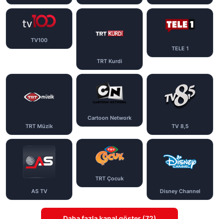
TV100
TELE 1
TRT Kurdi
Cartoon Network
TRT Müzik
TV 8,5
TRT Çocuk
AS TV
Disney Channel
Daha fazla kanal göster (72)