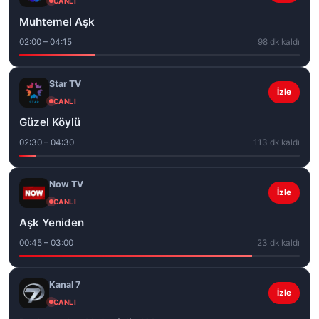
CANLI
Muhtemel Aşk
02:00 – 04:15
98 dk kaldı
Star TV
İzle
CANLI
Güzel Köylü
02:30 – 04:30
113 dk kaldı
Now TV
İzle
CANLI
Aşk Yeniden
00:45 – 03:00
23 dk kaldı
Kanal 7
İzle
CANLI