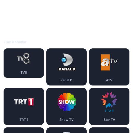
Tüm Kanallar
TV8
Kanal D
ATV
TRT 1
Show TV
Star TV