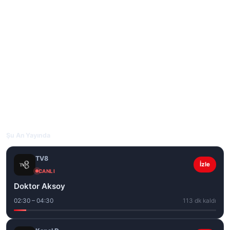
Şu An Yayında
TV8
İzle
CANLI
Doktor Aksoy
02:30 – 04:30
113 dk kaldı