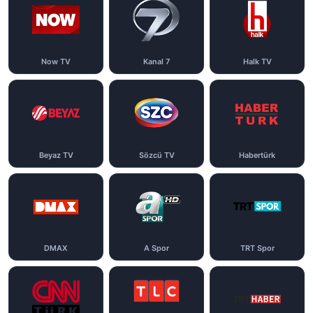
Now TV
Kanal 7
Halk TV
Beyaz TV
Sözcü TV
Habertürk
DMAX
A Spor
TRT Spor