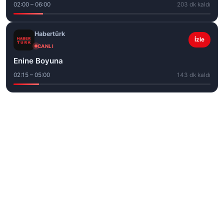
02:00 – 06:00
203 dk kaldı
Habertürk
İzle
CANLI
Enine Boyuna
02:15 – 05:00
143 dk kaldı