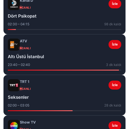
Kanal D
İzle
CANLI
Dört Psikopat
02:30 – 04:15
98 dk kaldı
ATV
İzle
CANLI
Altı Üstü İstanbul
23:40 – 02:40
3 dk kaldı
TRT 1
İzle
CANLI
Seksenler
02:00 – 03:05
28 dk kaldı
Show TV
İzle