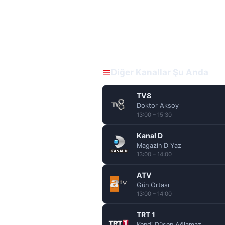
Diğer Kanallar Şu Anda
TV8
Doktor Aksoy
13:00 – 15:30
Kanal D
Magazin D Yaz
13:00 – 14:00
ATV
Gün Ortası
13:00 – 14:00
TRT 1
Kendi Düşen Ağlamaz