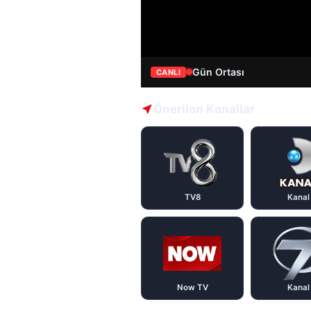
Gün Ortası
CANLI
Önerilen Kanallar
TV8
Kanal
Now TV
Kanal