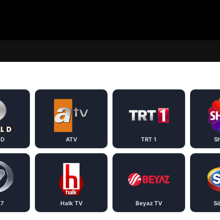
 D
ATV
TRT 1
S
 7
Halk TV
Beyaz TV
Sö