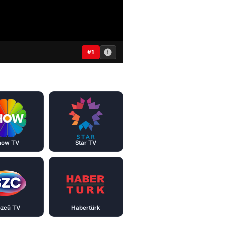
#1
how TV
Star TV
zcü TV
Habertürk