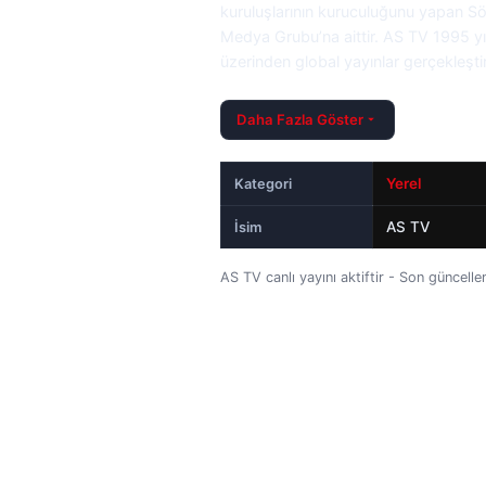
kuruluşlarının kuruculuğunu yapan S
Medya Grubu’na aittir. AS TV 1995 yı
üzerinden global yayınlar gerçekleşti
Daha Fazla Göster
Yerel
Kategori
AS TV
İsim
AS TV canlı yayını aktiftir - Son günce