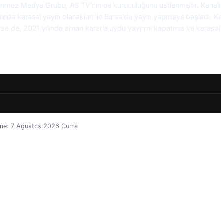
önmez Medya Grubu, AS TV’nin de kuruculuğunu üstlenmiştir. Kanalın
lında karasal yayın olanakları ile Bursa’da yayın yapmaya başladı. K
rse de, 2021 yılında alınan kararla uydu yayınını kapatmış ve karasa
lleme: 7 Ağustos 2026 Cuma