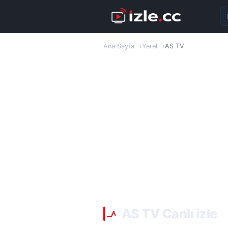
Ka
Ana Sayfa
Yerel
AS TV
AS TV Canlı izle