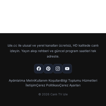
izle.cc ile ulusal ve yerel kanalları ücretsiz, HD kalitede canlı
izleyin. Yayın akışı rehberi ve güncel program saatleri tek
adreste.
Aydınlatma Metni
Kullanım Koşulları
Bilgi Toplumu Hizmetleri
İletişim
Çerez Politikası
Çerez Ayarları
© 2026 Canlı TV izle