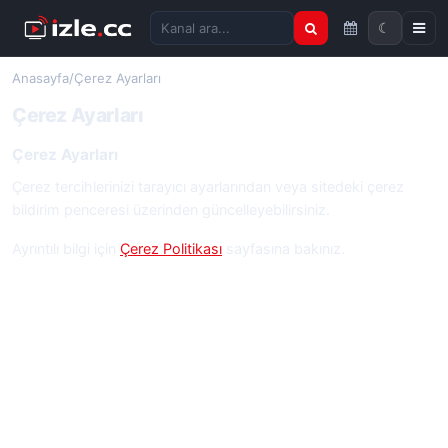
☾
Kanal ara
Anasayfa
/
Çerez Ayarları
Çerez Ayarları
Çerez Ayarları
Çerez tercihlerinizi tarayıcı ayarlarından veya sitedeki çerez
bildirim penceresi üzerinden güncelleyebilirsiniz.
Ayrıntılı bilgi için
Çerez Politikası
sayfasına bakınız.