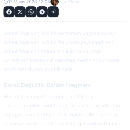
17 Mayıs 2026, 13:03
Naz Elmas
Gönül Dağı yeni bölüm ne zaman yayınlanacak?
Gönül Dağı yeni bölüm fragmanı yayınlandı mı?
Gönül Dağı son bölüm izle için ne yapmak
gerekiyor? sorularının cevabını merak ediyorsanız
sayfamızı ziyaret edebilirsiniz.
Gönül Dağı 218. Bölüm Fragmanı
Her hafta Cumartesi günü TRT 1 kanalında
ekranlara gelen Gönül Dağı dizisi izlenme rekorları
kırmaya devam ediyor. 218. bölümü ile ekranlara
gelmeye hazırlanan Gönül Dağı gelecek hafta yine