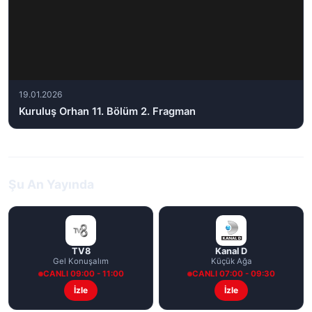
19.01.2026
Kuruluş Orhan 11. Bölüm 2. Fragman
Şu An Yayında
TV8
Kanal D
Gel Konuşalım
Küçük Ağa
CANLI 09:00 - 11:00
CANLI 07:00 - 09:30
İzle
İzle