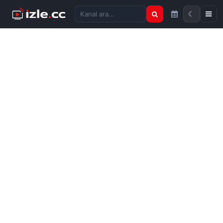
☾
Kanal ara