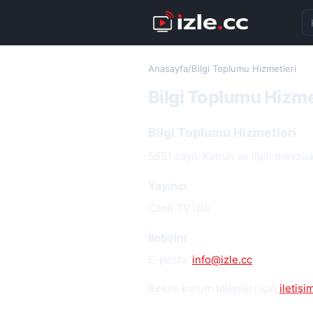
Ka
Anasayfa
/
Bilgi Toplumu Hizmetleri
Bilgi Toplumu Hizme
Bilgi Toplumu Hizmetleri
5651 sayılı Kanun ve ilgili mevzua
Yayıncı
Canlı TV izle
İletişim
E-posta:
info@izle.cc
Resmi kurum talepleri için
iletiş