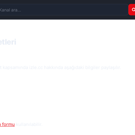
nal ara
tleri
t kapsamında izle.cc hakkında aşağıdaki bilgiler paylaşılır.
im formu
kullanılabilir.