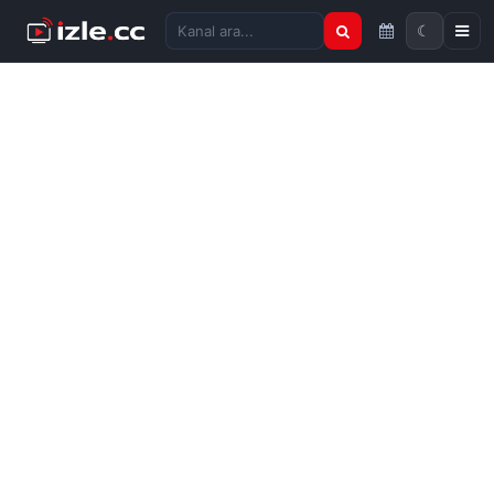
☾
Kanal ara