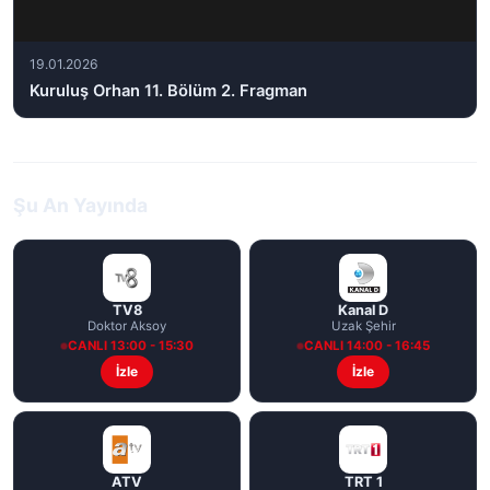
19.01.2026
Kuruluş Orhan 11. Bölüm 2. Fragman
Şu An Yayında
TV8
Kanal D
Doktor Aksoy
Uzak Şehir
CANLI 13:00 - 15:30
CANLI 14:00 - 16:45
İzle
İzle
ATV
TRT 1