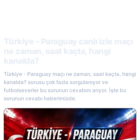
Türkiye - Paraguay canlı izle maçı
ne zaman, saat kaçta, hangi
kanalda?
Türkiye - Paraguay maçı ne zaman, saat kaçta, hangi
kanalda? sorusu çok fazla sorgulanıyor ve
futbolseverler bu sorunun cevabını arıyor. İşte bu
sorunun cevabı haberimizde.