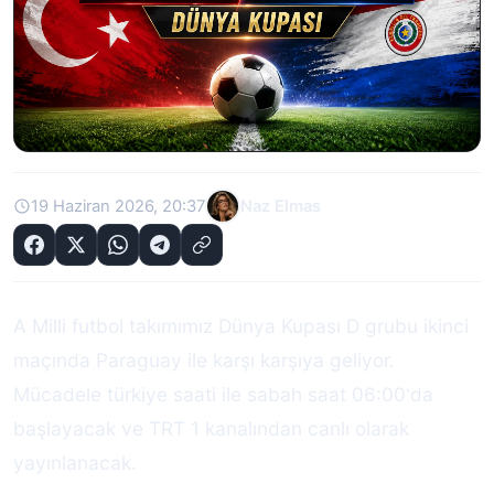
19 Haziran 2026, 20:37
Naz Elmas
A Milli futbol takımımız Dünya Kupası D grubu ikinci
maçında Paraguay ile karşı karşıya geliyor.
Mücadele türkiye saati ile sabah saat 06:00'da
başlayacak ve TRT 1 kanalından canlı olarak
yayınlanacak.