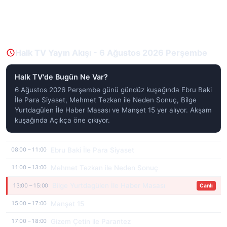
Halk TV Yayın Akışı - 6 Ağustos 2026 Perşembe
Halk TV'de Bugün Ne Var?
6 Ağustos 2026 Perşembe günü gündüz kuşağında Ebru Baki
İle Para Siyaset, Mehmet Tezkan ile Neden Sonuç, Bilge
Yurtdagülen İle Haber Masası ve Manşet 15 yer alıyor. Akşam
kuşağında Açıkça öne çıkıyor.
Ebru Baki İle Para Siyaset
08:00 – 11:00
Mehmet Tezkan ile Neden Sonuç
11:00 – 13:00
Bilge Yurtdagülen İle Haber Masası
13:00 – 15:00
Canlı
Manşet 15
15:00 – 17:00
Gizem Çetin ile Parantez
17:00 – 18:00