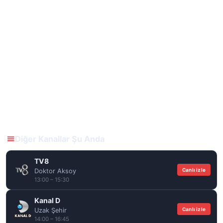
Diğer Kanallar Şu Anda
TV8
Canlı izle
Doktor Aksoy
13:00 – 15:30
Kanal D
Canlı izle
Uzak Şehir
14:00 – 16:45