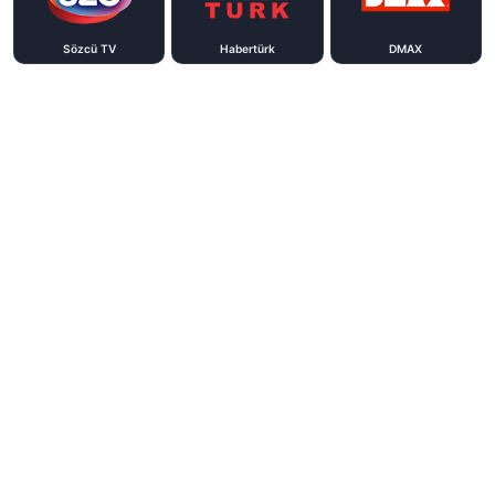
Sözcü TV
Habertürk
DMAX