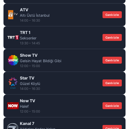
ATV
Canlı izle
Altı Üstü İstanbul
14:00 – 16:30
TRT 1
Canlı izle
Seksenler
13:30 – 14:45
Show TV
Canlı izle
Gelsin Hayat Bildiği Gibi
12:00 – 15:00
Star TV
Canlı izle
Güzel Köylü
14:00 – 16:30
Now TV
Canlı izle
Halef
12:00 – 15:00
Kanal 7
Canlı izle