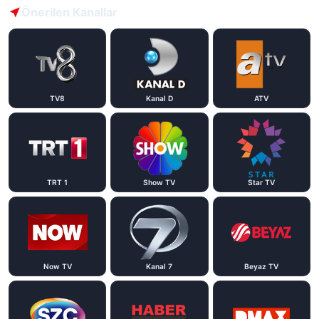
Önerilen Kanallar
TV8
Kanal D
ATV
TRT 1
Show TV
Star TV
Now TV
Kanal 7
Beyaz TV