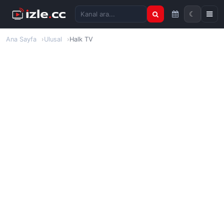
☾
Kanal ara
Ana Sayfa
Ulusal
Halk TV