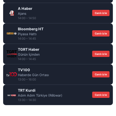
A Haber
Canlı izle
Ajans
14:00 – 14:50
Bloomberg HT
Canlı izle
Piyasa Hattı
14:00 – 14:45
TGRT Haber
Canlı izle
Günün İçinden
14:00 – 14:45
TV100
Canlı izle
Haberde Gün Ortası
13:00 – 16:00
TRT Kurdi
Canlı izle
Adım Adım Türkiye (Rêbwar)
13:30 – 14:30