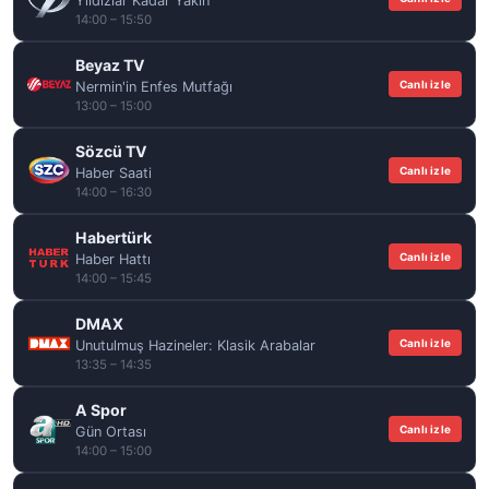
Yıldızlar Kadar Yakın
14:00 – 15:50
Beyaz TV
Canlı izle
Nermin'in Enfes Mutfağı
13:00 – 15:00
Sözcü TV
Canlı izle
Haber Saati
14:00 – 16:30
Habertürk
Canlı izle
Haber Hattı
14:00 – 15:45
DMAX
Canlı izle
Unutulmuş Hazineler: Klasik Arabalar
13:35 – 14:35
A Spor
Canlı izle
Gün Ortası
14:00 – 15:00