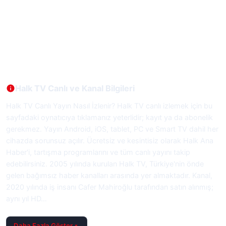
Halk TV Canlı ve Kanal Bilgileri
Halk TV Canlı Yayın Nasıl İzlenir? Halk TV canlı izlemek için bu
sayfadaki oynatıcıya tıklamanız yeterlidir; kayıt ya da abonelik
gerekmez. Yayın Android, iOS, tablet, PC ve Smart TV dahil her
cihazda sorunsuz açılır. Ücretsiz ve kesintisiz olarak Halk Ana
Haber'i, tartışma programlarını ve tüm canlı yayını takip
edebilirsiniz. 2005 yılında kurulan Halk TV, Türkiye'nin önde
gelen bağımsız haber kanalları arasında yer almaktadır. Kanal,
2020 yılında iş insanı Cafer Mahiroğlu tarafından satın alınmış;
aynı yıl HD…
Daha Fazla Göster