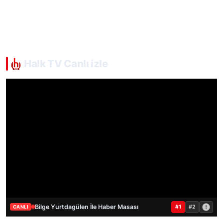
Halk TV Canlı izle
Bilge Yurtdagülen İle Haber Masası
#1
#2
CANLI