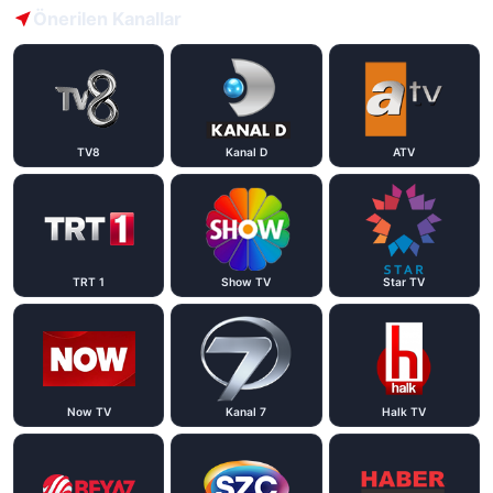
Önerilen Kanallar
TV8
Kanal D
ATV
TRT 1
Show TV
Star TV
Now TV
Kanal 7
Halk TV