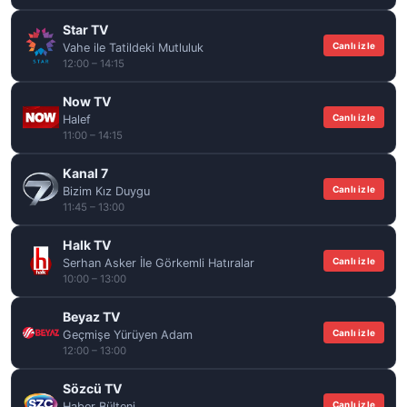
Star TV
Canlı izle
Vahe ile Tatildeki Mutluluk
12:00 – 14:15
Now TV
Canlı izle
Halef
11:00 – 14:15
Kanal 7
Canlı izle
Bizim Kız Duygu
11:45 – 13:00
Halk TV
Canlı izle
Serhan Asker İle Görkemli Hatıralar
10:00 – 13:00
Beyaz TV
Canlı izle
Geçmişe Yürüyen Adam
12:00 – 13:00
Sözcü TV
Canlı izle
Haber Bülteni