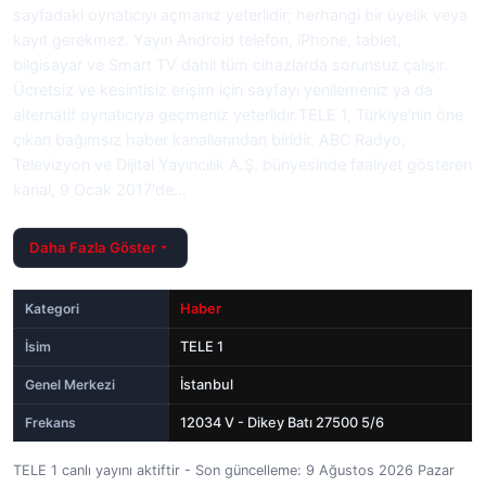
sayfadaki oynatıcıyı açmanız yeterlidir; herhangi bir üyelik veya
kayıt gerekmez. Yayın Android telefon, iPhone, tablet,
bilgisayar ve Smart TV dahil tüm cihazlarda sorunsuz çalışır.
Ücretsiz ve kesintisiz erişim için sayfayı yenilemeniz ya da
alternatif oynatıcıya geçmeniz yeterlidir.TELE 1, Türkiye'nin öne
çıkan bağımsız haber kanallarından biridir. ABC Radyo,
Televizyon ve Dijital Yayıncılık A.Ş. bünyesinde faaliyet gösteren
kanal, 9 Ocak 2017'de…
Daha Fazla Göster
Kategori
Haber
İsim
TELE 1
Genel Merkezi
İstanbul
Frekans
12034 V - Dikey Batı 27500 5/6
TELE 1 canlı yayını aktiftir - Son güncelleme: 9 Ağustos 2026 Pazar