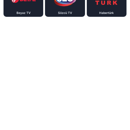
Beyaz TV
Sözcü TV
Habertürk