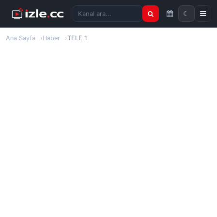
☾
Kanal ara
Ana Sayfa
Haber
TELE 1