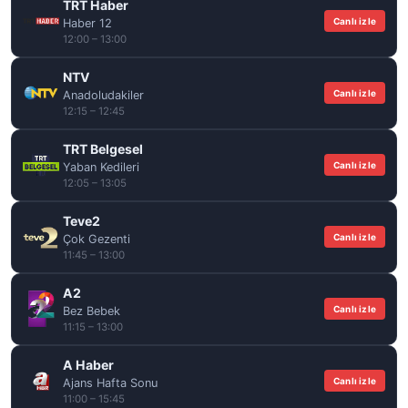
TRT Haber
Canlı izle
Haber 12
12:00 – 13:00
NTV
Canlı izle
Anadoludakiler
12:15 – 12:45
TRT Belgesel
Canlı izle
Yaban Kedileri
12:05 – 13:05
Teve2
Canlı izle
Çok Gezenti
11:45 – 13:00
A2
Canlı izle
Bez Bebek
11:15 – 13:00
A Haber
Canlı izle
Ajans Hafta Sonu
11:00 – 15:45