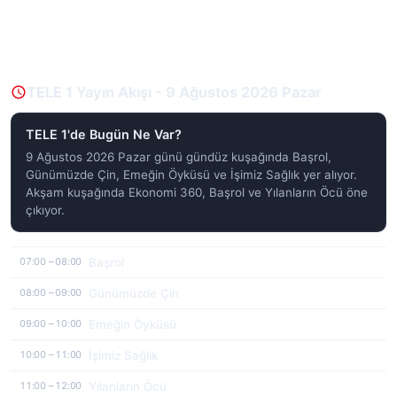
TELE 1 Yayın Akışı - 9 Ağustos 2026 Pazar
TELE 1'de Bugün Ne Var?
9 Ağustos 2026 Pazar günü gündüz kuşağında Başrol,
Günümüzde Çin, Emeğin Öyküsü ve İşimiz Sağlık yer alıyor.
Akşam kuşağında Ekonomi 360, Başrol ve Yılanların Öcü öne
çıkıyor.
Başrol
07:00 – 08:00
Günümüzde Çin
08:00 – 09:00
Emeğin Öyküsü
09:00 – 10:00
İşimiz Sağlık
10:00 – 11:00
Yılanların Öcü
11:00 – 12:00