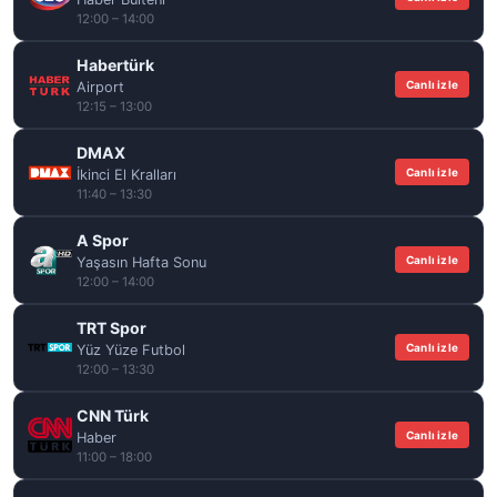
12:00 – 14:00
Habertürk
Canlı izle
Airport
12:15 – 13:00
DMAX
Canlı izle
İkinci El Kralları
11:40 – 13:30
A Spor
Canlı izle
Yaşasın Hafta Sonu
12:00 – 14:00
TRT Spor
Canlı izle
Yüz Yüze Futbol
12:00 – 13:30
CNN Türk
Canlı izle
Haber
11:00 – 18:00