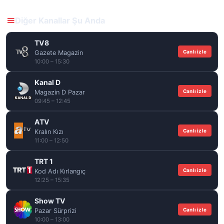
Diğer Kanallar Şu Anda
TV8
Canlı izle
Gazete Magazin
10:00 – 15:30
Kanal D
Canlı izle
Magazin D Pazar
09:45 – 12:45
ATV
Canlı izle
Kralın Kızı
11:00 – 12:50
TRT 1
Canlı izle
Kod Adı Kırlangıç
12:25 – 15:35
Show TV
Canlı izle
Pazar Sürprizi
10:00 – 13:00