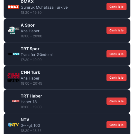
DMAX
Canlı izle
Gümrük Muhafaza Türkiye
18:20 – 19:30
A Spor
Canlı izle
Ana Haber
18:00 – 20:00
TRT Spor
Canlı izle
Transfer Gündemi
17:30 – 19:00
CNN Türk
Canlı izle
Ana Haber
18:00 – 20:45
TRT Haber
Canlı izle
Haber 18
18:00 – 19:00
NTV
Canlı izle
0---gt;100
18:30 – 18:55