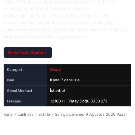
Smart TV dahil her cihazda sorunsuz çalışır. Ücretsiz ve
kesintisiz olarak Kanal 7'yi anında izlemeye
başlayabilirsiniz.Kanal 7, Hayat Görsel Yayıncılık A.Ş.
bünyesinde faaliyet gösteren, aile ve değer odaklı yayın
politikasıyla öne çıkan bir genel yayın kanalıdır. Kanal 7 Medya
Grubu çatısı altında Ülke TV gibi kardeş…
Daha Fazla Göster
Kategori
Ulusal
İsim
Kanal 7 canlı izle
Genel Merkezi
İstanbul
Frekans
12103 H - Yatay Doğu 8333 2/3
Kanal 7 canlı yayını aktiftir - Son güncelleme: 9 Ağustos 2026 Pazar