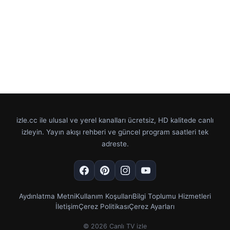
izle.cc ile ulusal ve yerel kanalları ücretsiz, HD kalitede canlı
izleyin. Yayın akışı rehberi ve güncel program saatleri tek
adreste.
Aydınlatma Metni
Kullanım Koşulları
Bilgi Toplumu Hizmetleri
İletişim
Çerez Politikası
Çerez Ayarları
© 2026 Canlı TV izle