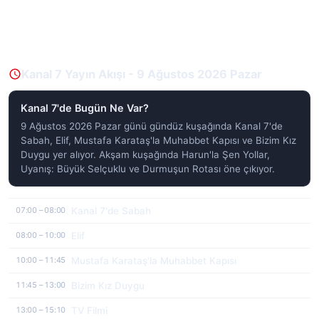
Kanal 7 Yayın Akışı - 9 Ağustos 2026 Pazar
Kanal 7'de Bugün Ne Var?
9 Ağustos 2026 Pazar günü gündüz kuşağında Kanal 7'de
Sabah, Elif, Mustafa Karataş'la Muhabbet Kapısı ve Bizim Kız
Duygu yer alıyor. Akşam kuşağında Harun'la Şen Yollar,
Uyanış: Büyük Selçuklu ve Durmuşun Rotası öne çıkıyor.
Kanal 7'de Sabah
07:00 – 08:00
Elif
08:00 – 10:00
Mustafa Karataş'la Muhabbet Kapısı
10:00 – 11:45
Bizim Kız Duygu
11:45 – 13:00
TV Filmi
13:00 – 15:10