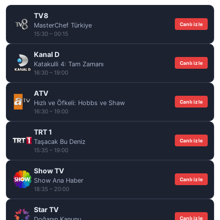
TV8
Canlı izle
MasterChef Türkiye
15:30 – 00:15
Kanal D
Canlı izle
Katakulli 4: Tam Zamanı
16:30 – 19:00
ATV
Canlı izle
Hızlı ve Öfkeli: Hobbs ve Shaw
16:30 – 19:00
TRT 1
Canlı izle
Taşacak Bu Deniz
15:35 – 19:00
Show TV
Canlı izle
Show Ana Haber
18:35 – 20:00
Star TV
Canlı izle
Doğanın Kanunu