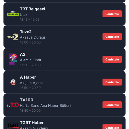
TRT Belgesel
Canlı izle
Ulak
18:15 – 19:05
Teve2
Canlı izle
Akasya Durağı
18:00 – 20:00
A2
Canlı izle
Alemin Kıralı
17:30 – 20:00
A Haber
Canlı izle
Akşam Ajansı
16:50 – 20:50
TV100
Canlı izle
Hafta Sonu Ana Haber Bülteni
18:30 – 20:00
TGRT Haber
Canlı izle
Akşam Gündemi