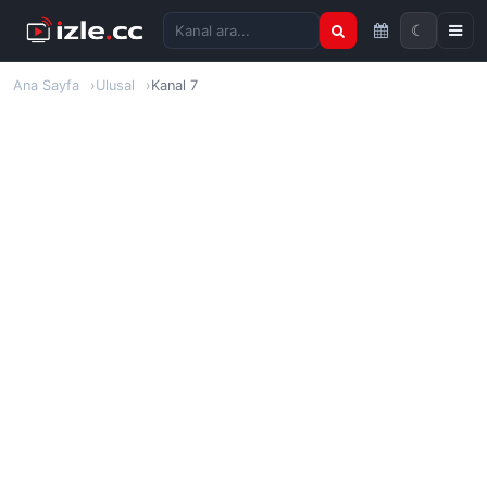
☾
Kanal ara
Ana Sayfa
Ulusal
Kanal 7