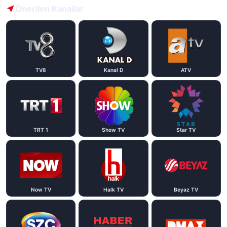
Önerilen Kanallar
TV8
Kanal D
ATV
TRT 1
Show TV
Star TV
Now TV
Halk TV
Beyaz TV