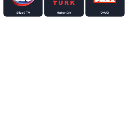
Sözcü TV
Habertürk
DMAX