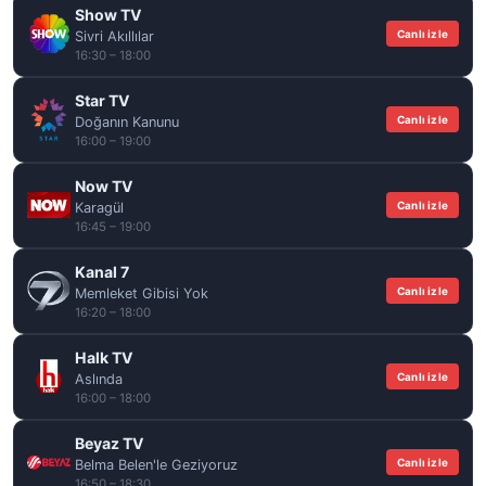
Show TV
Canlı izle
Sivri Akıllılar
16:30 – 18:00
Star TV
Canlı izle
Doğanın Kanunu
16:00 – 19:00
Now TV
Canlı izle
Karagül
16:45 – 19:00
Kanal 7
Canlı izle
Memleket Gibisi Yok
16:20 – 18:00
Halk TV
Canlı izle
Aslında
16:00 – 18:00
Beyaz TV
Canlı izle
Belma Belen'le Geziyoruz
16:50 – 18:30