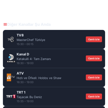
Diğer Kanallar Şu Anda
TV8
Canlı izle
MasterChef Türkiye
15:30 – 00:15
Kanal D
Canlı izle
Katakulli 4: Tam Zamanı
16:30 – 19:00
ATV
Canlı izle
Hızlı ve Öfkeli: Hobbs ve Shaw
16:30 – 19:00
TRT 1
Canlı izle
Taşacak Bu Deniz
15:35 – 19:00