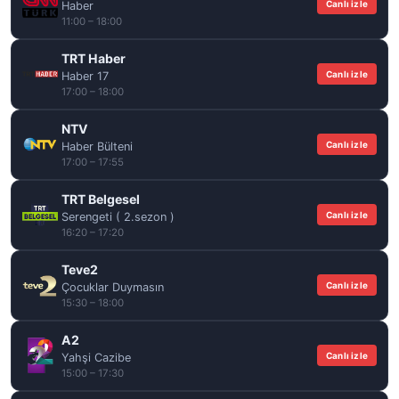
Canlı izle
Haber
11:00 – 18:00
TRT Haber
Canlı izle
Haber 17
17:00 – 18:00
NTV
Canlı izle
Haber Bülteni
17:00 – 17:55
TRT Belgesel
Canlı izle
Serengeti ( 2.sezon )
16:20 – 17:20
Teve2
Canlı izle
Çocuklar Duymasın
15:30 – 18:00
A2
Canlı izle
Yahşi Cazibe
15:00 – 17:30