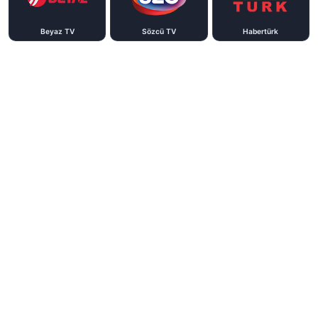
Beyaz TV
Sözcü TV
Habertürk