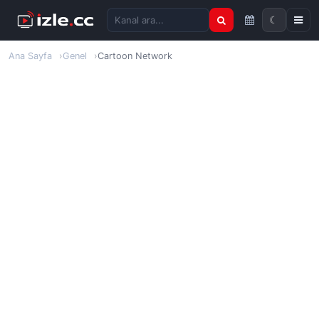
☾
Kanal ara
Ana Sayfa
Genel
Cartoon Network