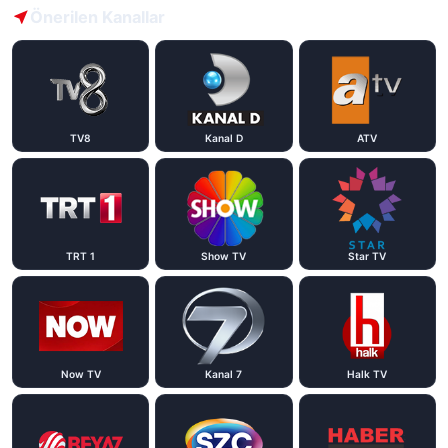
Önerilen Kanallar
TV8
Kanal D
ATV
TRT 1
Show TV
Star TV
Now TV
Kanal 7
Halk TV