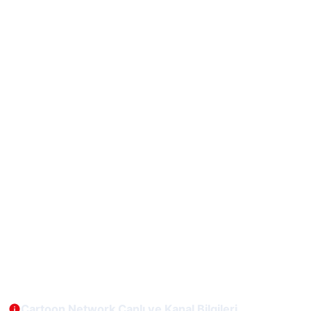
Cartoon Network Canlı ve Kanal Bilgileri