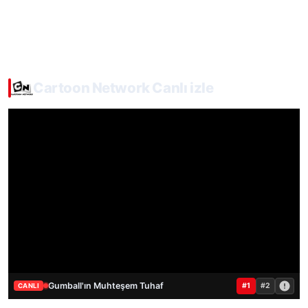
Cartoon Network Canlı izle
Gumball'ın Muhteşem Tuhaf
#1
#2
CANLI