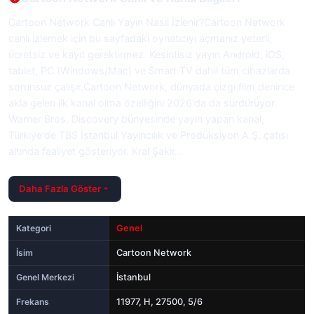
Cartoon Network Canlı Yayın Nasıl İzlenir?Cartoon Network
canlı izlemek için bu sayfadaki oynatıcıyı açmanız yeterli;
ücretsiz ve kayıt gerektirmez. Kesintisiz yayın Android, iOS,
tablet, PC (Windows/Mac) ve Smart TV dahil tüm cihazlarda
sorunsuz çalışır.Cartoon Network, dünyada çizgi film denince
akla gelen ilk kanal olma özelliğini 2026'da da sürdürüyor.
Warner Bros. Discovery bünyesinde yayın yapan kanal,
Türkiye'de TBS İstanbul Yayıncılık ve Prodüksiyon A.Ş. çatısı
altında faaliyet gösteriyor. Kral Şakir…
Daha Fazla Göster
Kategori
Genel
İsim
Cartoon Network
Genel Merkezi
İstanbul
Frekans
11977, H, 27500, 5/6