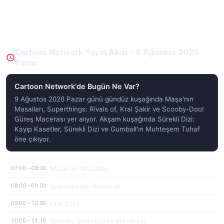
Cartoon Network Yayın Akışı - 9 Ağustos 2026
Pazar
Cartoon Network'de Bugün Ne Var?
9 Ağustos 2026 Pazar günü gündüz kuşağında Maşa'nın
Masalları, Superthings: Rivals of, Kral Şakir ve Scooby-Doo!
Güreş Macerası yer alıyor. Akşam kuşağında Sürekli Dizi:
Kayıp Kasetler, Sürekli Dizi ve Gumball'ın Muhteşem Tuhaf
öne çıkıyor.
Maşa'nın Masalları
07:00 – 08:00
Superthings: Rivals of
08:00 – 09:00
Kral Şakir
09:00 – 10:00
Scooby-Doo! Güreş Macerası
10:00 – 11:15