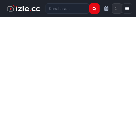
☾
Kanal ara