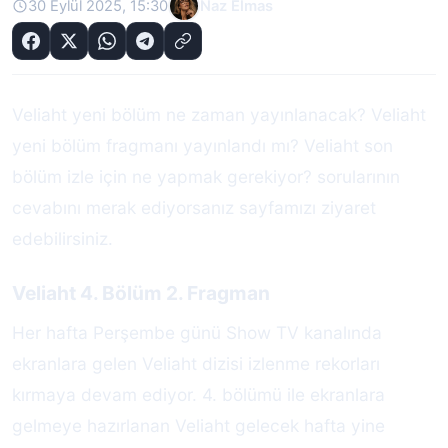
30 Eylül 2025, 15:30
Naz Elmas
Veliaht yeni bölüm ne zaman yayınlanacak? Veliaht
yeni bölüm fragmanı yayınlandı mı? Veliaht son
bölüm izle için ne yapmak gerekiyor? sorularının
cevabını merak ediyorsanız sayfamızı ziyaret
edebilirsiniz.
Veliaht 4. Bölüm 2. Fragman
Her hafta Perşembe günü Show TV kanalında
ekranlara gelen Veliaht dizisi izlenme rekorları
kırmaya devam ediyor. 4. bölümü ile ekranlara
gelmeye hazırlanan Veliaht gelecek hafta yine