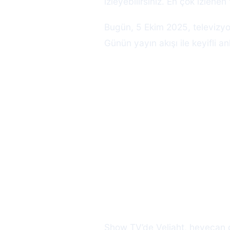
izleyebilirsiniz. En çok izlenen 
Bugün, 5 Ekim 2025, televizyon 
Günün yayın akışı ile keyifli anl
Show TV’de Veliaht, heyecan do