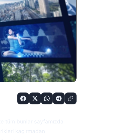
şte tüm bunlar sayfamızda
erikleri kaçırmadan