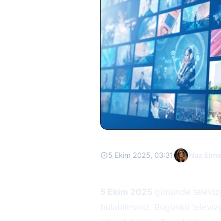
5 Ekim 2025, 03:31
Naz Elma
5 Ekim 2025
gününde televizy
bulabilirsiniz. Bugünkü televiz