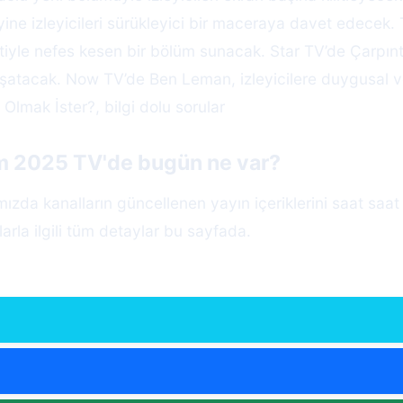
yine izleyicileri sürükleyici bir maceraya davet edecek
tiyle nefes kesen bir bölüm sunacak. Star TV’de Çarpıntı
yaşatacak. Now TV’de Ben Leman, izleyicilere duygusal 
lmak İster?, bilgi dolu sorular
im 2025 TV'de bugün ne var?
zda kanalların güncellenen yayın içeriklerini saat saat 
arla ilgili tüm detaylar bu sayfada.