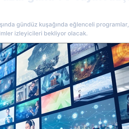
ışında gündüz kuşağında eğlenceli programlar
mler izleyicileri bekliyor olacak.