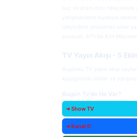
suç ve dram dolu hikayesiyle 
yarışmacıların kıyasıya rekabe
izleyicilere unutulmaz anlar 
sunacak. ATV’de Kim Milyoner O
TV Yayın Akışı - 5 Ek
Bugünkü TV yayın akışı sayfamı
kuşağındaki diziler ve yarışmal
Bugün Tv'de Ne Var?
➜ Show TV
➜ Kanal D