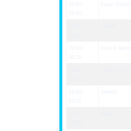
10:00
–
Pazar Sürpriz
13:00
13:00
–
Veliaht
15:30
15:30
–
Kızılcık Şerb
18:25
18:25
–
Show Ana H
20:00
20:00
–
Veliaht
23:15
23:15
–
Bahar
23:59