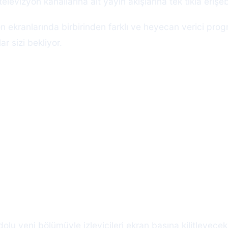
televizyon kanallarına ait yayın akışlarına tek tıkla erişebi
ekranlarında birbirinden farklı ve heyecan verici program
ar sizi bekliyor.
lu yeni bölümüyle izleyicileri ekran başına kilitleyecek