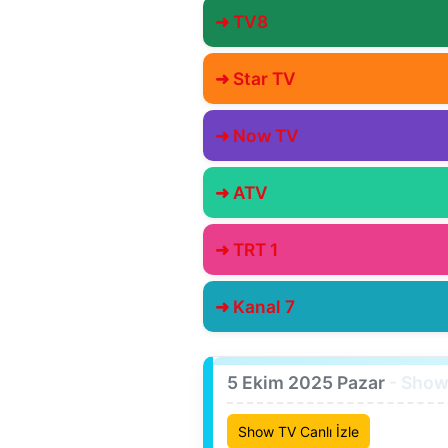
➜ TV8
➜ Star TV
➜ Now TV
➜ ATV
➜ TRT 1
➜ Kanal 7
5 Ekim 2025 Pazar
- Show
Show TV Canlı İzle