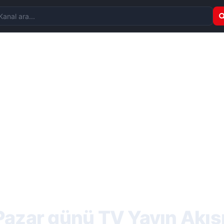
nal ara
azar günü TV Yayın Akış