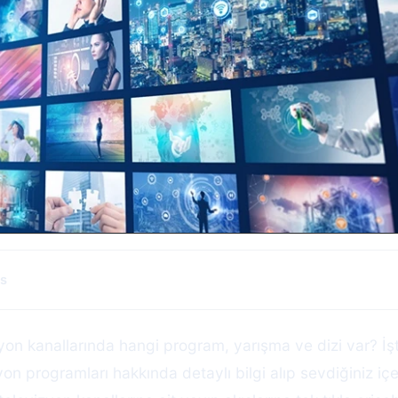
s
on kanallarında hangi program, yarışma ve dizi var? İ
yon programları hakkında detaylı bilgi alıp sevdiğiniz iç