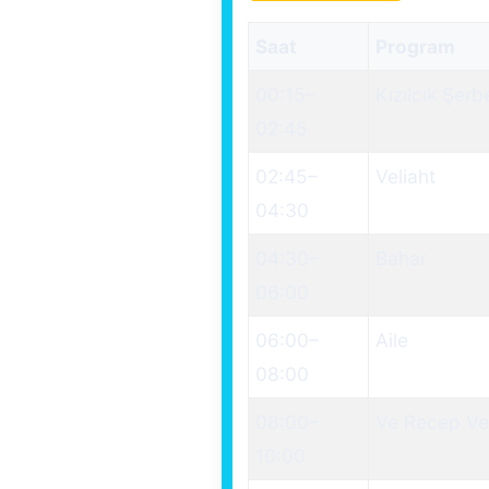
Saat
Program
00:15
–
Kızılcık Şerb
02:45
02:45
–
Veliaht
04:30
04:30
–
Bahar
06:00
06:00
–
Aile
08:00
08:00
–
Ve Recep Ve
10:00