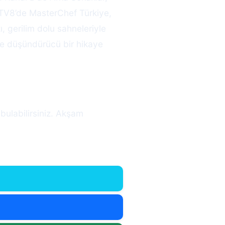
. TV8’de MasterChef Türkiye,
, gerilim dolu sahneleriyle
ve düşündürücü bir hikaye
bulabilirsiniz. Akşam