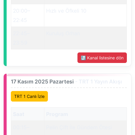
20:00
–
Hızlı ve Öfkeli 10
22:45
22:45
–
Kuruluş Orhan
23:59
⤴ Kanal listesine dön
17 Kasım 2025 Pazartesi
- TRT 1 Yayın Akışı
TRT 1 Canlı İzle
Saat
Program
00:15
–
Pelin Çift İle Gündem Ötesi