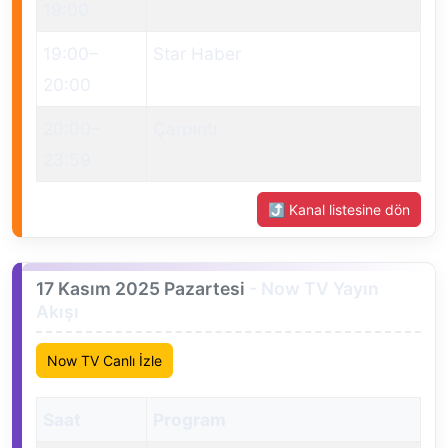
19:00
19:00
–
Star Haber
20:00
20:00
–
Çarpıntı
23:59
⤴ Kanal listesine dön
17 Kasım 2025 Pazartesi
- Now TV Yayın
Akışı
Now TV Canlı İzle
Saat
Program