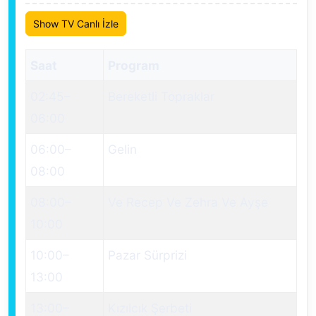
Show TV Canlı İzle
Saat
Program
02:45
–
Bereketli Topraklar
06:00
06:00
–
Gelin
08:00
08:00
–
Ve Recep Ve Zehra Ve Ayşe
10:00
10:00
–
Pazar Sürprizi
13:00
13:00
–
Kızılcık Şerbeti