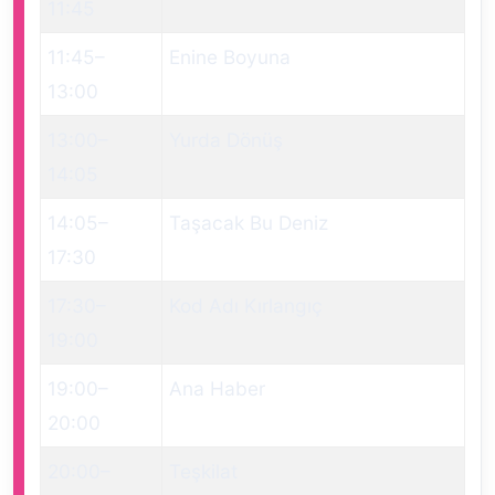
11:45
11:45
–
Enine Boyuna
13:00
13:00
–
Yurda Dönüş
14:05
14:05
–
Taşacak Bu Deniz
17:30
17:30
–
Kod Adı Kırlangıç
19:00
19:00
–
Ana Haber
20:00
20:00
–
Teşkilat