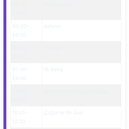
02:15
–
İnadına Aşk
04:00
04:00
–
Kefaret
06:00
06:00
–
Karagül
07:30
07:30
–
İlk Bakış
08:00
08:00
–
İlker Karagöz İle Çalar Saat
10:45
10:45
–
Çağla ile Bir Gün
12:30