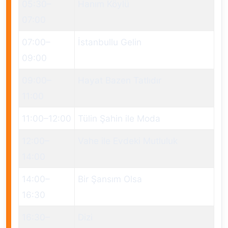
05:30
–
Hanım Köylü
07:00
07:00
–
İstanbullu Gelin
09:00
09:00
–
Hayat Bazen Tatlıdır
11:00
11:00
–
12:00
Tülin Şahin ile Moda
12:00
–
Vahe ile Evdeki Mutluluk
14:00
14:00
–
Bir Şansım Olsa
16:30
16:30
–
Dizi