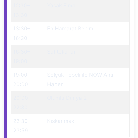
12:30
–
Yasak Elma
13:30
13:30
–
En Hamarat Benim
16:30
16:30
–
Sahtekarlar
19:00
19:00
–
Selçuk Tepeli ile NOW Ana
20:00
Haber
20:00
–
Ölümlü Dünya 2
22:30
22:30
–
Kıskanmak
23:59