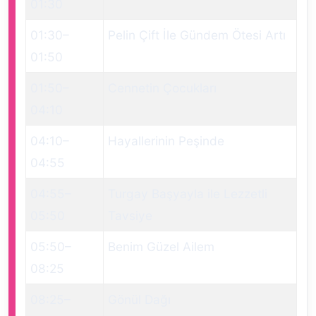
01:30
01:30
–
Pelin Çift İle Gündem Ötesi Artı
01:50
01:50
–
Cennetin Çocukları
04:10
04:10
–
Hayallerinin Peşinde
04:55
04:55
–
Turgay Başyayla ile Lezzetli
05:50
Tavsiye
05:50
–
Benim Güzel Ailem
08:25
08:25
–
Gönül Dağı