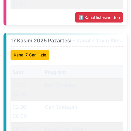
23:59
⤴ Kanal listesine dön
17 Kasım 2025 Pazartesi
- Kanal 7 Yayın Akışı
Kanal 7 Canlı İzle
Saat
Program
01:20
–
Kan Çiçekleri
02:20
02:20
–
Can Yoldaşım
06:30
06:30
–
Kanal 7'de Sabah