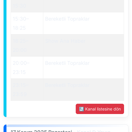
15:30
15:30
–
Bereketli Topraklar
18:25
18:25
–
Show Ana Haber
20:00
20:00
–
Bereketli Topraklar
23:15
23:15
–
Bereketli Topraklar
23:59
⤴ Kanal listesine dön