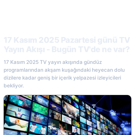
17 Kasım 2025 Pazartesi günü TV
Yayın Akışı - Bugün TV'de ne var?
17 Kasım 2025 TV yayın akışında gündüz
programlarından akşam kuşağındaki heyecan dolu
dizilere kadar geniş bir içerik yelpazesi izleyicileri
bekliyor.