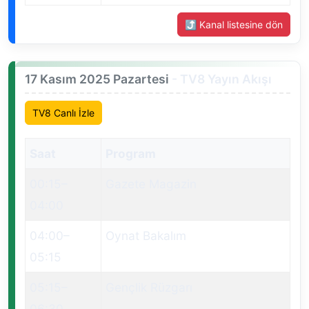
⤴ Kanal listesine dön
17 Kasım 2025 Pazartesi
- TV8 Yayın Akışı
TV8 Canlı İzle
Saat
Program
00:15
–
Gazete Magazin
04:00
04:00
–
Oynat Bakalım
05:15
05:15
–
Gençlik Rüzgarı
06:30