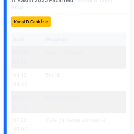
17 Kasım 2025 Pazartesi
- Kanal D Yayın
Akışı
Kanal D Canlı İzle
Saat
Program
02:00
–
Poyraz Karayel
04:15
04:15
–
5N 1K
04:45
04:45
–
Üç Kız Kardeş
07:00
07:00
–
Öyle Bir Geçer Zaman Ki
09:00