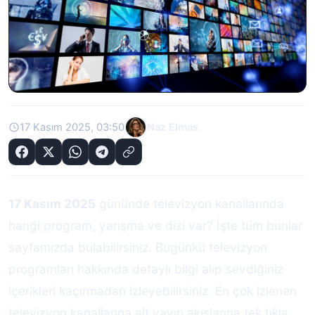
17 Kasım 2025, 03:50
Naz Elmas
17 Kasım 2025
gününde televizyon kanallarında
hangi program, yarışma ve dizi var? İşte tüm bunlar
sayfamızda bulabilirsiniz. Bugünkü televizyon
programları hakkında detaylı bilgi alıp sevdiğiniz
içerikleri kaçırmadan izleyebilirsiniz. En çok izlenen
televizyon kanallarına ait yayın akışlarına tek tıkla