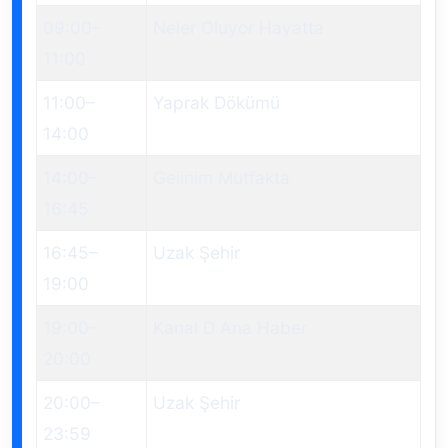
09:00
–
Neler Oluyor Hayatta
11:00
11:00
–
Yaprak Dökümü
14:00
14:00
–
Gelinim Mutfakta
16:45
16:45
–
Uzak Şehir
19:00
19:00
–
Kanal D Ana Haber
20:00
20:00
–
Uzak Şehir
23:59