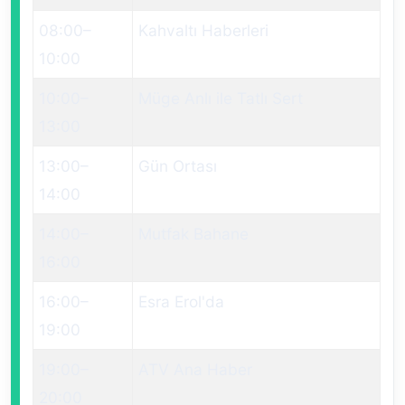
08:00
–
Kahvaltı Haberleri
10:00
10:00
–
Müge Anlı ile Tatlı Sert
13:00
13:00
–
Gün Ortası
14:00
14:00
–
Mutfak Bahane
16:00
16:00
–
Esra Erol'da
19:00
19:00
–
ATV Ana Haber
20:00