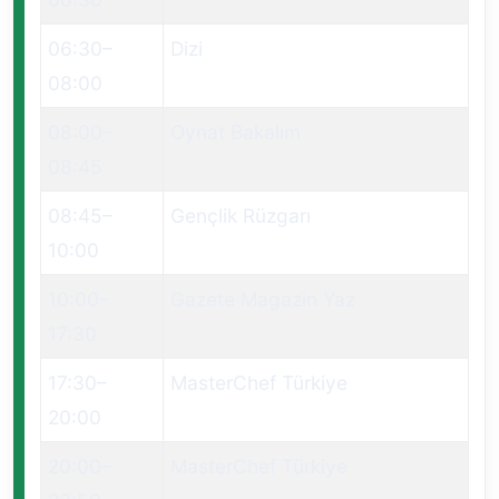
06:30
–
Dizi
08:00
08:00
–
Oynat Bakalım
08:45
08:45
–
Gençlik Rüzgarı
10:00
10:00
–
Gazete Magazin Yaz
17:30
17:30
–
MasterChef Türkiye
20:00
20:00
–
MasterChef Türkiye