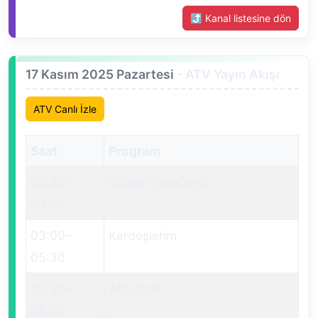
⤴ Kanal listesine dön
17 Kasım 2025 Pazartesi
- ATV Yayın Akışı
ATV Canlı İzle
Saat
Program
00:20
–
Gözleri KaraDeniz
03:00
03:00
–
Kardeşlerim
05:30
05:30
–
Aldatmak
08:00