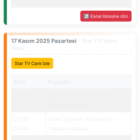
23:59
⤴ Kanal listesine dön
17 Kasım 2025 Pazartesi
- Star TV Yayın
Akışı
Star TV Canlı İzle
Saat
Program
00:30
–
Açlık Oyunları: Kuşların ve
03:00
Yılanların Şarkısı
03:00
–
Açlık Oyunları: Kuşların ve
05:30
Yılanların Şarkısı