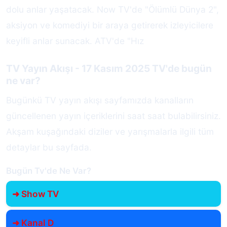
dolu anlar yaşatacak. Now TV'de "Ölümlü Dünya 2",
aksiyon ve komediyi bir araya getirerek izleyicilere
keyifli anlar sunacak. ATV'de "Hız
TV Yayın Akışı - 17 Kasım 2025 TV'de bugün
ne var?
Bugünkü TV yayın akışı sayfamızda kanalların
güncellenen yayın içeriklerini saat saat bulabilirsiniz.
Akşam kuşağındaki diziler ve yarışmalarla ilgili tüm
detaylar bu sayfada.
Bugün Tv'de Ne Var?
➜ Show TV
➜ Kanal D