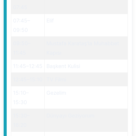
07:45
07:45
–
Elif
09:50
09:50
–
Mustafa Karataş'la Muhabbet
11:45
Kapısı
11:45
–
12:45
Başkent Kulisi
12:45
–
15:10
TV Filmi
15:10
–
Gezelim
15:30
15:30
–
Dünyayı Geziyorum
16:20