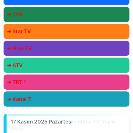
➜ TV8
➜ Star TV
➜ Now TV
➜ ATV
➜ TRT 1
➜ Kanal 7
17 Kasım 2025 Pazartesi
- Show TV Yayın
Akışı