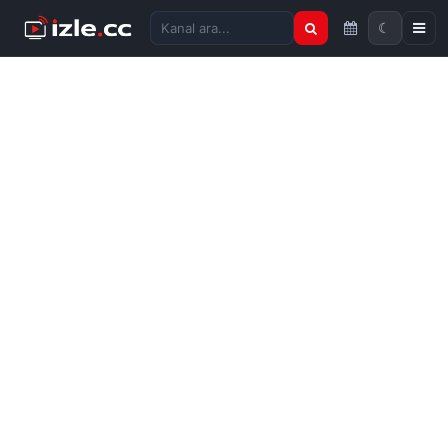
☾
Kanal ara