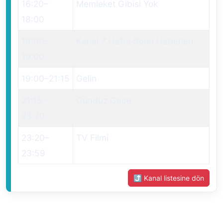
16:20
–
Memleket Gibisi Yok
18:00
18:00
–
Kanal 7 Hafta Sonu Haberleri
19:00
19:00
–
21:15
Gelin
21:15
–
Gündüz Gece
23:20
23:20
–
TV Filmi
23:59
⤴ Kanal listesine dön