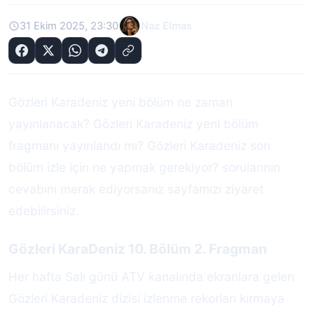
31 Ekim 2025, 23:30
Naz Elmas
Gözleri Karadeniz yeni bölüm ne zaman
yayınlanacak? Gözleri Karadeniz yeni bölüm
fragmanı yayınlandı mı? Gözleri Karadeniz son
bölüm izle için ne yapmak gerekiyor? sorularının
cevabını merak ediyorsanız sayfamızı ziyaret
edebilirsiniz.
Gözleri KaraDeniz 10. Bölüm 2. Fragman
Her hafta Salı günü ATV kanalında ekranlara gelen
Gözleri Karadeniz dizisi izlenme rekorları kırmaya