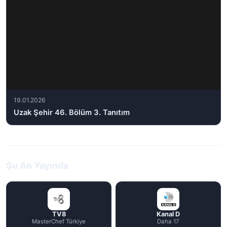
19.01.2026
Uzak Şehir 46. Bölüm 3. Tanıtım
Şu An Yayında
TV8
Kanal D
MasterChef Türkiye
Daha 17