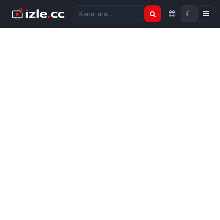
☾
Kanal ara