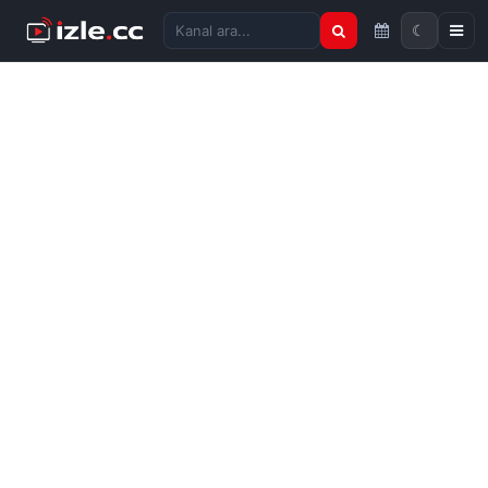
☾
Kanal ara