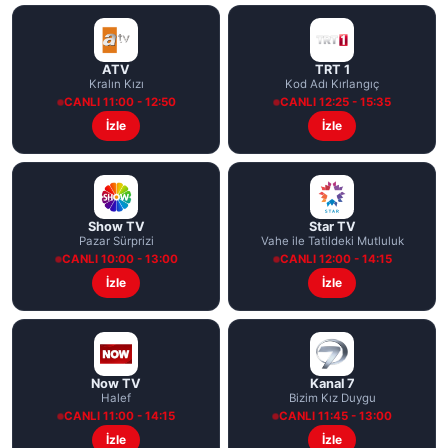
ATV
TRT 1
Kralın Kızı
Kod Adı Kırlangıç
CANLI 11:00 - 12:50
CANLI 12:25 - 15:35
İzle
İzle
Show TV
Star TV
Pazar Sürprizi
Vahe ile Tatildeki Mutluluk
CANLI 10:00 - 13:00
CANLI 12:00 - 14:15
İzle
İzle
Now TV
Kanal 7
Halef
Bizim Kız Duygu
CANLI 11:00 - 14:15
CANLI 11:45 - 13:00
İzle
İzle