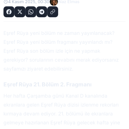
4 Kasım 2025, 00:30
Naz Elmas
Eşref Rüya yeni bölüm ne zaman yayınlanacak?
Eşref Rüya yeni bölüm fragmanı yayınlandı mı?
Eşref Rüya son bölüm izle için ne yapmak
gerekiyor? sorularının cevabını merak ediyorsanız
sayfamızı ziyaret edebilirsiniz.
Eşref Rüya 21. Bölüm 2. Fragmanı
Her hafta Çarşamba günü Kanal D kanalında
ekranlara gelen Eşref Rüya dizisi izlenme rekorları
kırmaya devam ediyor. 21. bölümü ile ekranlara
gelmeye hazırlanan Eşref Rüya gelecek hafta yine