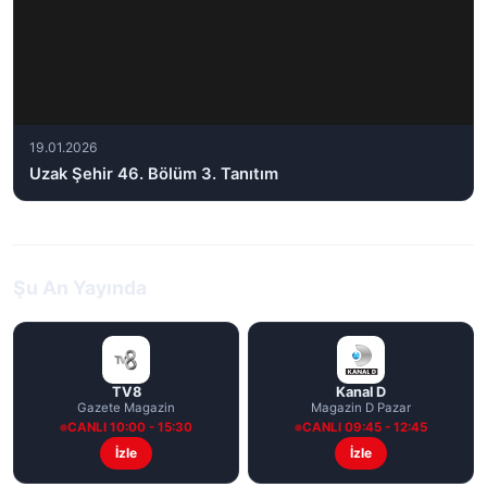
19.01.2026
Uzak Şehir 46. Bölüm 3. Tanıtım
Şu An Yayında
TV8
Kanal D
Gazete Magazin
Magazin D Pazar
CANLI 10:00 - 15:30
CANLI 09:45 - 12:45
İzle
İzle