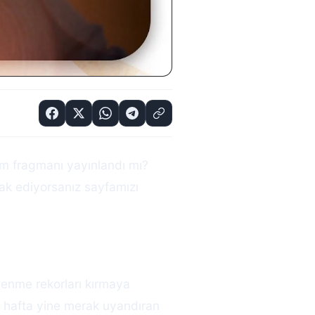
m fragmanı yayınlandı mı?
ak ediyorsanız sayfamızı
lenme rekorları kırmaya
k hafta yine merak uyandıran