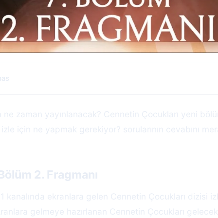
mas
m ne zaman yayınlanacak? Cennetin Çocukları yeni bölü
izle için ne yapmak gerekiyor? sorularının cevabını mer
 Bölüm 2. Fragmanı
 kanalında ekranlara gelen Cennetin Çocukları dizisi iz
kranlara gelmeye hazırlanan Cennetin Çocukları gelece