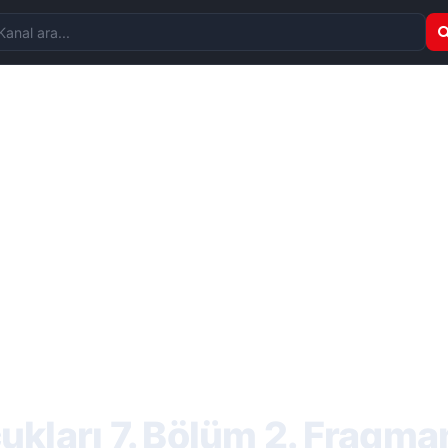
nal ara
kları 7. Bölüm 2. Fragma