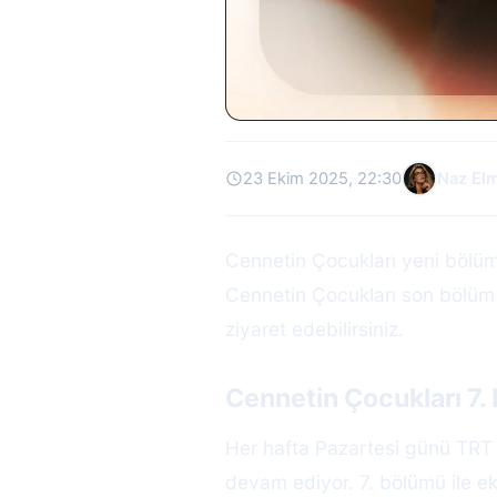
23 Ekim 2025, 22:30
Naz El
Cennetin Çocukları yeni bölü
Cennetin Çocukları son bölüm 
ziyaret edebilirsiniz.
Cennetin Çocukları 7.
Her hafta Pazartesi günü TRT 1
devam ediyor. 7. bölümü ile e