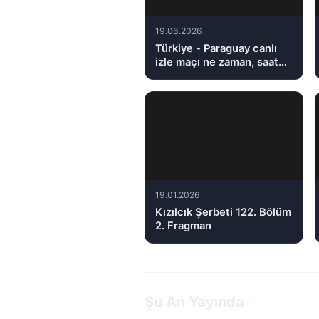
19.06.2026
Türkiye - Paraguay canlı
izle maçı ne zaman, saat
kaçta, hangi kanalda?
19.01.2026
Kızılcık Şerbeti 122. Bölüm
2. Fragman
Şu An Yayında