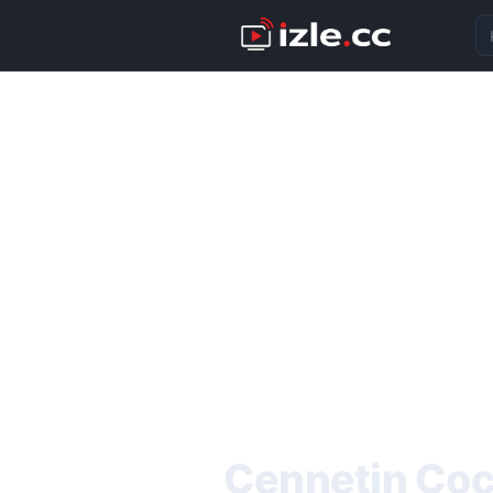
Ka
Cennetin Çocu