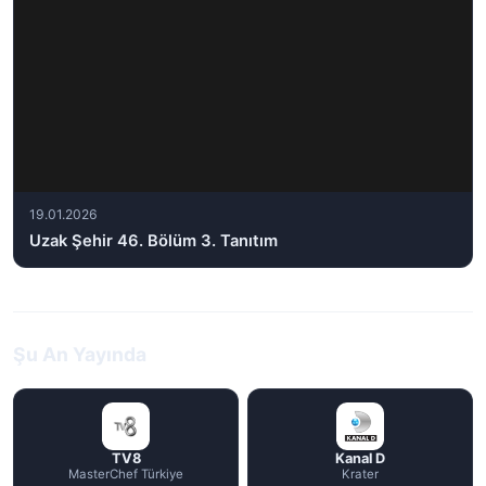
19.01.2026
Uzak Şehir 46. Bölüm 3. Tanıtım
Şu An Yayında
TV8
Kanal D
MasterChef Türkiye
Krater