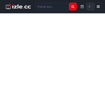
☾
Kanal ara