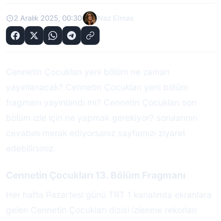
2 Aralık 2025, 00:30
Naz Elmas
Cennetin Çocukları yeni bölüm ne zaman
yayınlanacak? Cennetin Çocukları yeni bölüm
fragmanı yayınlandı mı? Cennetin Çocukları son
bölüm izle için ne yapmak gerekiyor? sorularının
cevabını merak ediyorsanız sayfamızı ziyaret
edebilirsiniz.
Cennetin Çocukları 13. Bölüm Fragmanı
Her hafta Pazartesi günü TRT 1 kanalında ekranlara
gelen Cennetin Çocukları dizisi izlenme rekorları