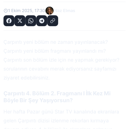
1 Ekim 2025, 17:30
Naz Elmas
Çarpıntı yeni bölüm ne zaman yayınlanacak?
Çarpıntı yeni bölüm fragmanı yayınlandı mı?
Çarpıntı son bölüm izle için ne yapmak gerekiyor?
sorularının cevabını merak ediyorsanız sayfamızı
ziyaret edebilirsiniz.
Çarpıntı 4. Bölüm 2. Fragmanı l İlk Kez Mi
Böyle Bir Şey Yaşıyorsun?
Her hafta Pazar günü Star TV kanalında ekranlara
gelen Çarpıntı dizisi izlenme rekorları kırmaya