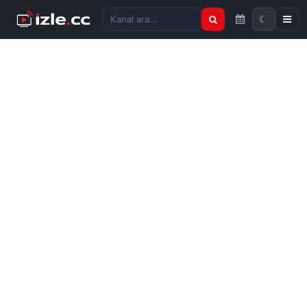
☾
Kanal ara