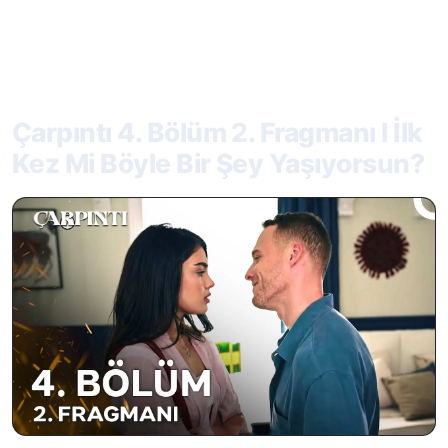
Çarpıntı 4. Bölüm 2. Fragmanı l İlk
Kez Mi Böyle Bir Şey Yaşıyorsun?