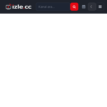
☾
Kanal ara