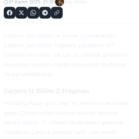
21 Kasım 2025, 21:30
Naz Elmas
Çarpıntı yeni bölüm ne zaman yayınlanacak?
Çarpıntı yeni bölüm fragmanı yayınlandı mı?
Çarpıntı son bölüm izle için ne yapmak gerekiyor?
sorularının cevabını merak ediyorsanız sayfamızı
ziyaret edebilirsiniz.
Çarpıntı 11. Bölüm 2. Fragmanı
Her hafta Pazar günü Star TV kanalında ekranlara
gelen Çarpıntı dizisi izlenme rekorları kırmaya
devam ediyor. 11. bölümü ile ekranlara gelmeye
hazırlanan Çarpıntı gelecek hafta yine merak