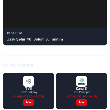
19.01.2026
Uzak Şehir 46. Bölüm 3. Tanıtım
Şu An Yayında
TV8
Kanal D
Doktor Aksoy
Dört Psikopat
CANLI 02:30 - 04:30
CANLI 02:30 - 04:15
İzle
İzle