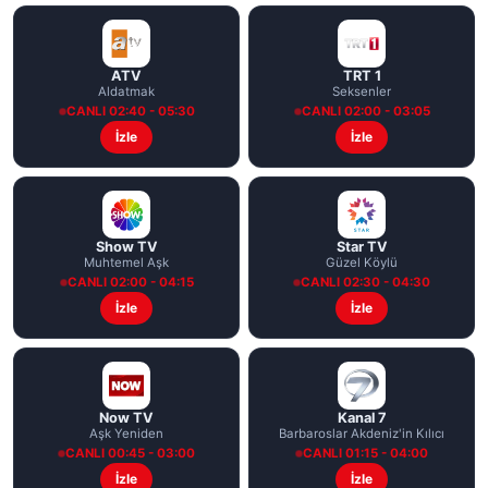
ATV
TRT 1
Aldatmak
Seksenler
CANLI 02:40 - 05:30
CANLI 02:00 - 03:05
İzle
İzle
Show TV
Star TV
Muhtemel Aşk
Güzel Köylü
CANLI 02:00 - 04:15
CANLI 02:30 - 04:30
İzle
İzle
Now TV
Kanal 7
Aşk Yeniden
Barbaroslar Akdeniz'in Kılıcı
CANLI 00:45 - 03:00
CANLI 01:15 - 04:00
İzle
İzle