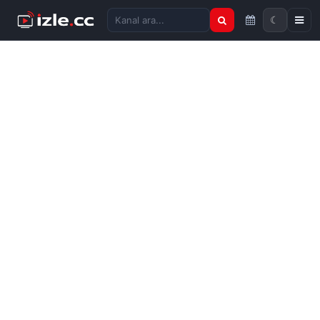
☾
Kanal ara