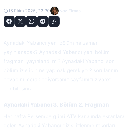
16 Ekim 2025, 23:30
Naz Elmas
Aynadaki Yabancı yeni bölüm ne zaman
yayınlanacak? Aynadaki Yabancı yeni bölüm
fragmanı yayınlandı mı? Aynadaki Yabancı son
bölüm izle için ne yapmak gerekiyor? sorularının
cevabını merak ediyorsanız sayfamızı ziyaret
edebilirsiniz.
Aynadaki Yabancı 3. Bölüm 2. Fragman
Her hafta Perşembe günü ATV kanalında ekranlara
gelen Aynadaki Yabancı dizisi izlenme rekorları