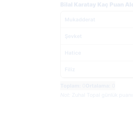
Bilal Karatay Kaç Puan Al
Mukadderat
Şevket
Hatice
Filiz
Toplam:
0
Ortalama:
0
Not:
Zuhal Topal günlük puanını