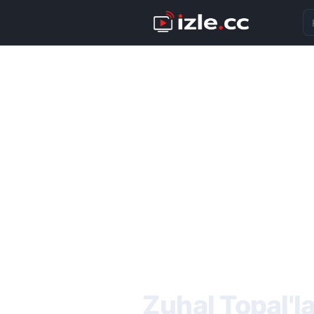
Ka
Zuhal Topal'l