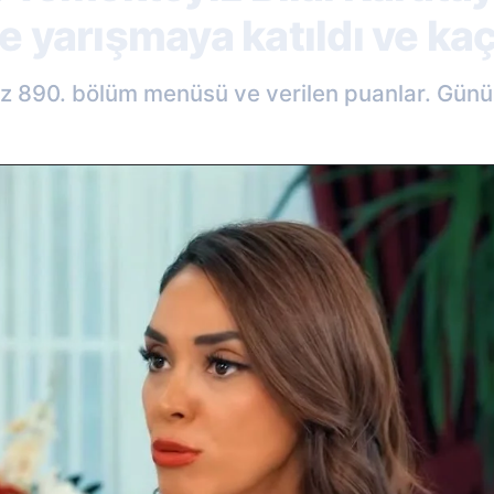
e yarışmaya katıldı ve kaç
iz 890. bölüm menüsü ve verilen puanlar. Günün