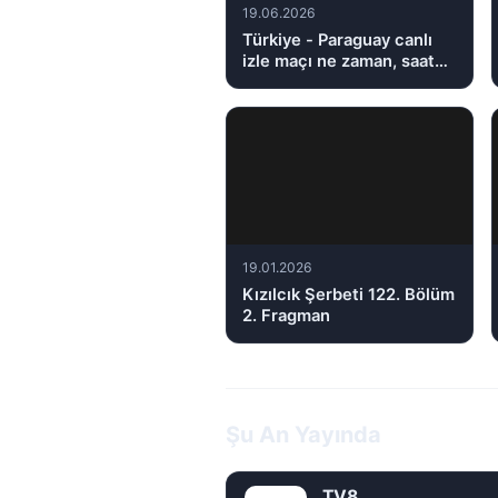
19.06.2026
Türkiye - Paraguay canlı
izle maçı ne zaman, saat
kaçta, hangi kanalda?
19.01.2026
Kızılcık Şerbeti 122. Bölüm
2. Fragman
Şu An Yayında
TV8