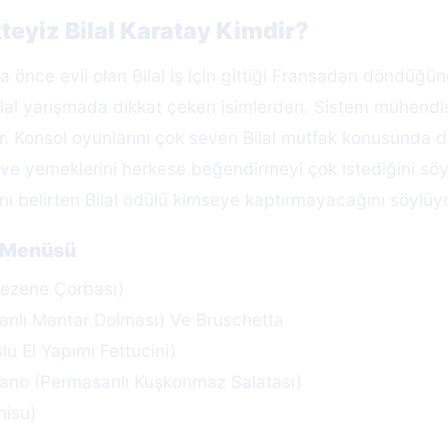
teyiz Bilal Karatay Kimdir?
a önce evli olan Bilal iş için gittiği Fransadan döndüğü
al yarışmada dikkat çeken isimlerden. Sistem mühendisi 
r. Konsol oyunlarını çok seven Bilal mutfak konusunda da 
 ve yemeklerini herkese beğendirmeyi çok istediğini söyl
nı belirten Bilal ödülü kimseye kaptırmayacağını söylüyo
z Menüsü
Rezene Çorbası)
sanlı Mantar Dolması) Ve Bruschetta
u El Yapımı Fettucini)
iano (Permasanlı Kuşkonmaz Salatası)
misu)