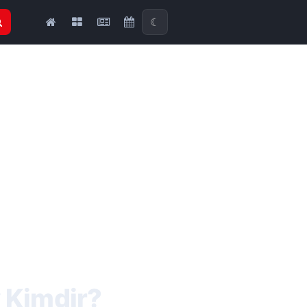
☾
y Kimdir?