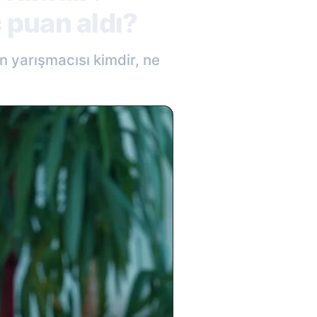
 puan aldı?
 yarışmacısı kimdir, ne