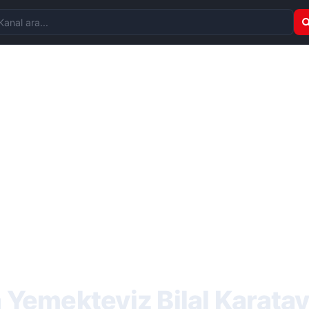
nal ara
a Yemekteyiz Bilal Karata