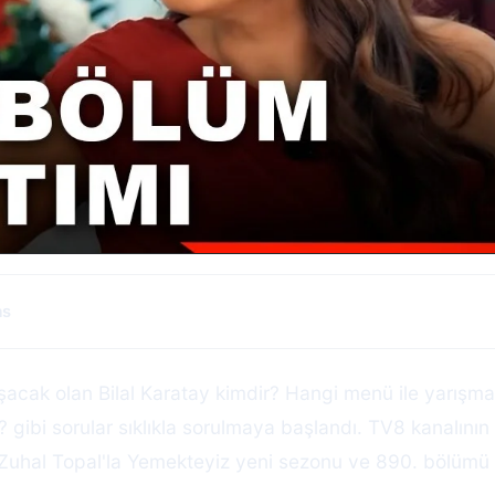
as
cak olan Bilal Karatay kimdir? Hangi menü ile yarışmay
 gibi sorular sıklıkla sorulmaya başlandı. TV8 kanalını
Zuhal Topal'la Yemekteyiz yeni sezonu ve 890. bölümü il