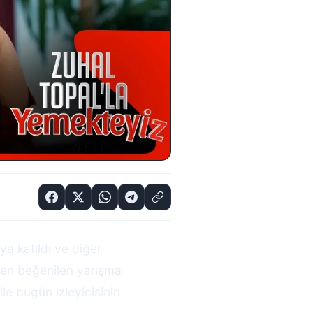
a katıldı ve diğer
n en beğenilen yarışma
e bugün izleyicisinin