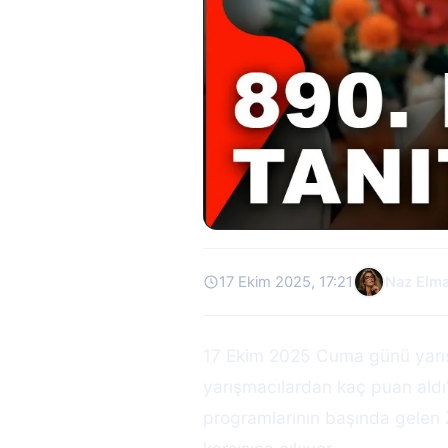
17 Ekim 2025, 17:21
Naz Elm
17 Ekim 2025 Cuma günü yarışa
yarışmacılardan kaç puan aldı?
programlarının başında gelen 