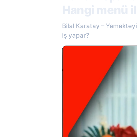
Hangi menü il
Bilal Karatay – Yemektey
iş yapar?