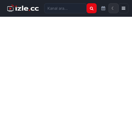
☾
Kanal ara