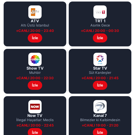
ATV
TRT 1
Altı Üstü İstanbul
Asırlık Gece
CANLI 20:00 - 23:40
CANLI 20:00 - 00:30
İzle
İzle
Show TV
Star TV
Muhbir
Süt Kardeşler
CANLI 20:00 - 22:30
CANLI 20:00 - 21:45
İzle
İzle
Now TV
Kanal 7
İllegal Hayatlar: Meclis
Bilmezler ki Kalbimdesin
CANLI 20:00 - 22:45
CANLI 19:00 - 21:20
İzle
İzle