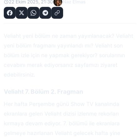
22 Ekim 2025, 21:30
Naz Elmas
Veliaht yeni bölüm ne zaman yayınlanacak? Veliaht
yeni bölüm fragmanı yayınlandı mı? Veliaht son
bölüm izle için ne yapmak gerekiyor? sorularının
cevabını merak ediyorsanız sayfamızı ziyaret
edebilirsiniz.
Veliaht 7. Bölüm 2. Fragman
Her hafta Perşembe günü Show TV kanalında
ekranlara gelen Veliaht dizisi izlenme rekorları
kırmaya devam ediyor. 7. bölümü ile ekranlara
gelmeye hazırlanan Veliaht gelecek hafta yine