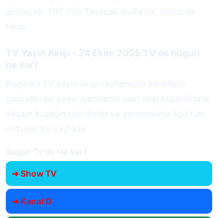
getirecek. TRT 1'de Taşacak Bu Deniz, denizcilik
hikay
TV Yayın Akışı - 24 Ekim 2025 TV'de bugün
ne var?
Bugünkü TV yayın akışı sayfamızda kanalların
güncellenen yayın içeriklerini saat saat bulabilirsiniz.
Akşam kuşağındaki diziler ve yarışmalarla ilgili tüm
detaylar bu sayfada.
Bugün Tv'de Ne Var?
➜ Show TV
➜ Kanal D