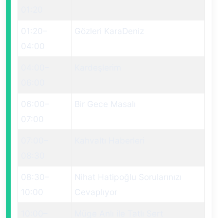
01:20
01:20
–
Gözleri KaraDeniz
04:00
04:00
–
Kardeşlerim
06:00
06:00
–
Bir Gece Masalı
07:00
07:00
–
Kahvaltı Haberleri
08:30
08:30
–
Nihat Hatipoğlu Sorularınızı
10:00
Cevaplıyor
10:00
–
Müge Anlı ile Tatlı Sert