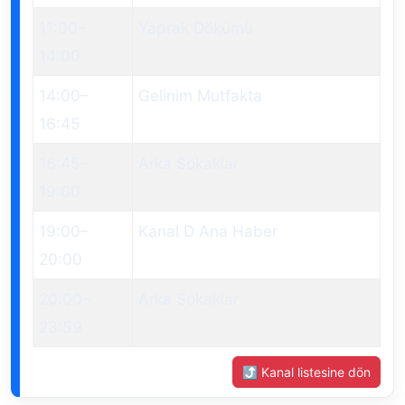
11:00
–
Yaprak Dökümü
14:00
14:00
–
Gelinim Mutfakta
16:45
16:45
–
Arka Sokaklar
19:00
19:00
–
Kanal D Ana Haber
20:00
20:00
–
Arka Sokaklar
23:59
⤴ Kanal listesine dön