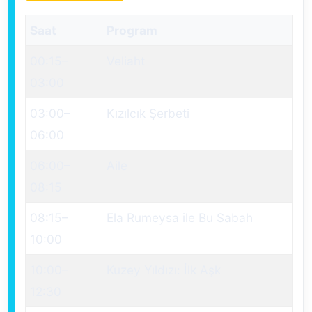
Saat
Program
00:15
–
Veliaht
03:00
03:00
–
Kızılcık Şerbeti
06:00
06:00
–
Aile
08:15
08:15
–
Ela Rumeysa ile Bu Sabah
10:00
10:00
–
Kuzey Yıldızı: İlk Aşk
12:30