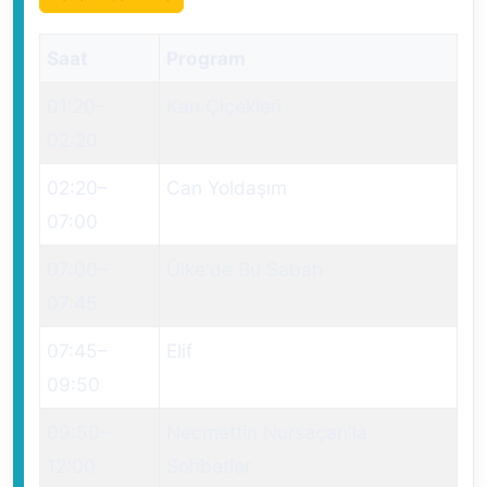
Saat
Program
01:20
–
Kan Çiçekleri
02:20
02:20
–
Can Yoldaşım
07:00
07:00
–
Ülke'de Bu Sabah
07:45
07:45
–
Elif
09:50
09:50
–
Necmettin Nursaçan'la
12:00
Sohbetler