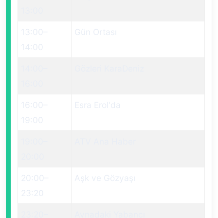
13:00
13:00
–
Gün Ortası
14:00
14:00
–
Gözleri KaraDeniz
16:00
16:00
–
Esra Erol'da
19:00
19:00
–
ATV Ana Haber
20:00
20:00
–
Aşk ve Gözyaşı
23:20
23:20
–
Aynadaki Yabancı