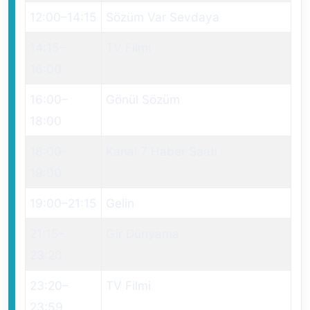
12:00
–
14:15
Sözüm Var Sevdaya
14:15
–
TV Filmi
16:00
16:00
–
Gönül Sözüm
18:00
18:00
–
Kanal 7 Haber Saati
19:00
19:00
–
21:15
Gelin
21:15
–
Gir Dünyama
23:20
23:20
–
TV Filmi
23:59