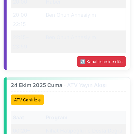
20:00
Haber
20:00
–
Ben Onun Annesiyim
22:15
22:15
–
Ben Onun Annesiyim
23:59
⤴ Kanal listesine dön
24 Ekim 2025 Cuma
- ATV Yayın Akışı
ATV Canlı İzle
Saat
Program
00:20
–
Nihat Hatipoğlu ile Dosta Doğru