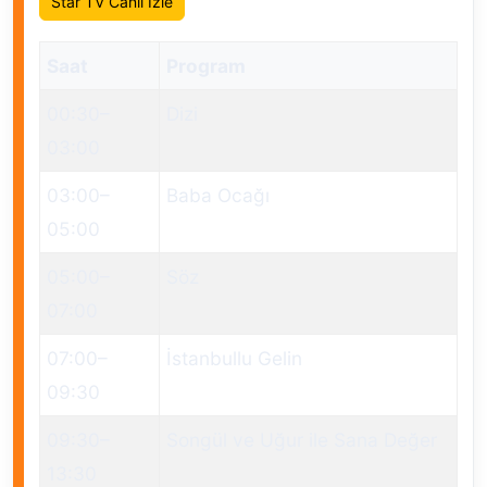
Star TV Canlı İzle
Saat
Program
00:30
–
Dizi
03:00
03:00
–
Baba Ocağı
05:00
05:00
–
Söz
07:00
07:00
–
İstanbullu Gelin
09:30
09:30
–
Songül ve Uğur ile Sana Değer
13:30