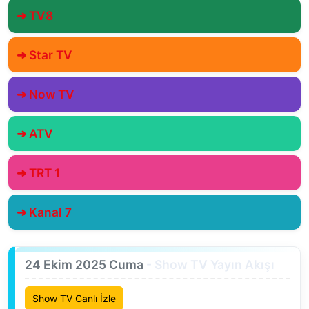
➜ TV8
➜ Star TV
➜ Now TV
➜ ATV
➜ TRT 1
➜ Kanal 7
24 Ekim 2025 Cuma
- Show TV Yayın Akışı
Show TV Canlı İzle