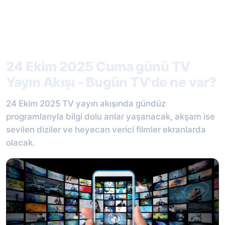
24 Ekim 2025 Cuma günü TV
Yayın Akışı - Bugün TV'de ne var?
24 Ekim 2025 TV yayın akışında gündüz
programlarıyla bilgi dolu anlar yaşanacak, akşam ise
sevilen diziler ve heyecan verici filmler ekranlarda
olacak.