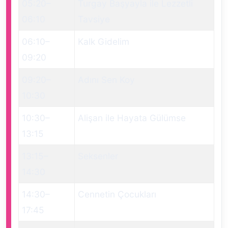
05:20
–
Turgay Başyayla ile Lezzetli
06:10
Tavsiye
06:10
–
Kalk Gidelim
09:20
09:20
–
Adını Sen Koy
10:30
10:30
–
Alişan ile Hayata Gülümse
13:15
13:15
–
Seksenler
14:30
14:30
–
Cennetin Çocukları
17:45