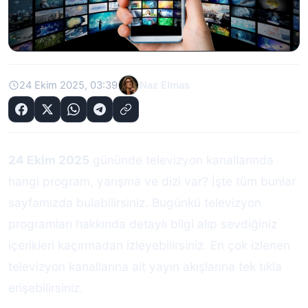
24 Ekim 2025, 03:39
Naz Elmas
24 Ekim 2025
gününde televizyon kanallarında
hangi program, yarışma ve dizi var? İşte tüm bunlar
sayfamızda bulabilirsiniz. Bugünkü televizyon
programları hakkında detaylı bilgi alıp sevdiğiniz
içerikleri kaçırmadan izleyebilirsiniz. En çok izlenen
televizyon kanallarına ait yayın akışlarına tek tıkla
erişebilirsiniz.