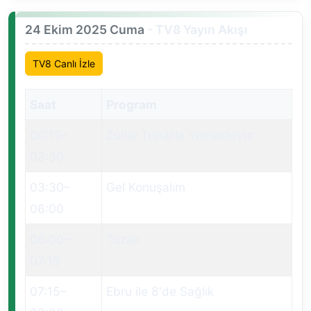
24 Ekim 2025 Cuma
- TV8 Yayın Akışı
TV8 Canlı İzle
Saat
Program
00:15
–
Zuhal Topal'la Yemekteyiz
03:30
03:30
–
Gel Konuşalım
06:00
06:00
–
Tuzak
07:15
07:15
–
Ebru ile 8'de Sağlık