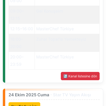
09:00
09:00
–
Gel Konuşalım
12:15
12:15
–
16:00
MasterChef Türkiye
16:00
–
Zuhal Topal'la Yemekteyiz
20:00
20:00
–
MasterChef Türkiye
23:59
⤴ Kanal listesine dön
24 Ekim 2025 Cuma
- Star TV Yayın Akışı