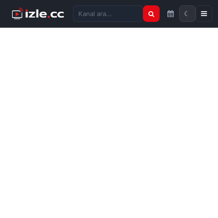
☾
Kanal ara