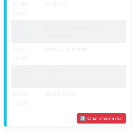
12:30
–
Gelin Evi
15:00
15:00
–
Didem Arslan Yılmaz'la
18:45
Vazgeçme
18:45
–
Show Ana Haber
20:00
20:00
–
Veliaht
23:30
23:30
–
Küçük Esnaf
23:59
⤴ Kanal listesine dön