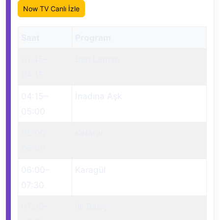
Now TV Canlı İzle
Saat
Program
01:45
–
Ben Leman
04:15
04:15
–
İnadına Aşk
05:00
05:00
–
Kefaret
06:00
06:00
–
Karagül
07:30
07:30
–
İlk Bakış