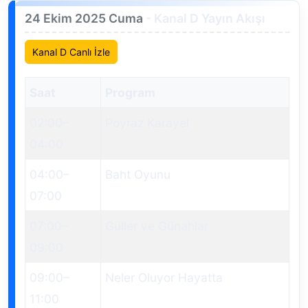
24 Ekim 2025 Cuma
- Kanal D Yayın Akışı
Kanal D Canlı İzle
Saat
Program
02:00
–
Poyraz Karayel
04:00
04:00
–
Baht Oyunu
07:00
07:00
–
Güller ve Günahlar
09:00
09:00
–
Neler Oluyor Hayatta
11:00