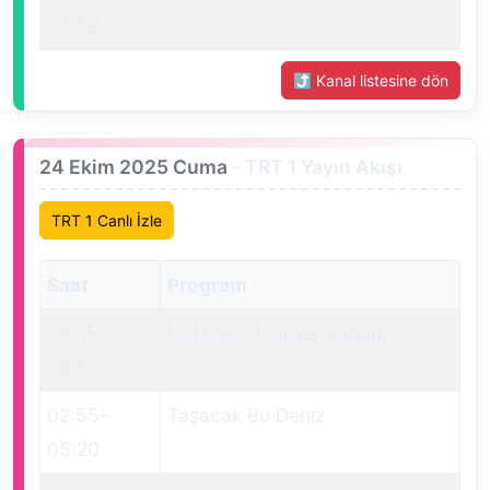
23:59
⤴ Kanal listesine dön
24 Ekim 2025 Cuma
- TRT 1 Yayın Akışı
TRT 1 Canlı İzle
Saat
Program
00:15
–
Mehmed: Fetihler Sultanı
02:55
02:55
–
Taşacak Bu Deniz
05:20