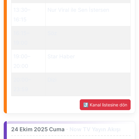
13:30
–
Nur Viral ile Sen İstersen
16:15
16:15
–
Söz
19:00
19:00
–
Star Haber
20:00
20:00
–
Dizi
23:59
⤴ Kanal listesine dön
24 Ekim 2025 Cuma
- Now TV Yayın Akışı