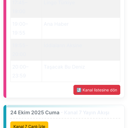
17:45
–
Lingo Türkiye
19:00
19:00
–
Ana Haber
19:55
19:55
–
İddiaların Aksine
20:00
20:00
–
Taşacak Bu Deniz
23:59
⤴ Kanal listesine dön
24 Ekim 2025 Cuma
- Kanal 7 Yayın Akışı
Kanal 7 Canlı İzle