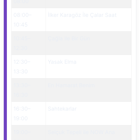
08:00
08:00
–
İlker Karagöz İle Çalar Saat
10:45
10:45
–
Çağla ile Bir Gün
12:30
12:30
–
Yasak Elma
13:30
13:30
–
En Hamarat Benim
16:30
16:30
–
Sahtekarlar
19:00
19:00
–
Selçuk Tepeli ile NOW Ana