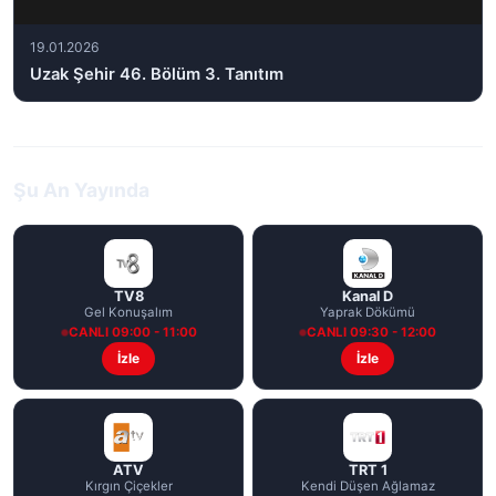
19.01.2026
Uzak Şehir 46. Bölüm 3. Tanıtım
Şu An Yayında
TV8
Kanal D
Gel Konuşalım
Yaprak Dökümü
CANLI 09:00 - 11:00
CANLI 09:30 - 12:00
İzle
İzle
ATV
TRT 1
Kırgın Çiçekler
Kendi Düşen Ağlamaz