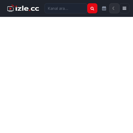
☾
Kanal ara