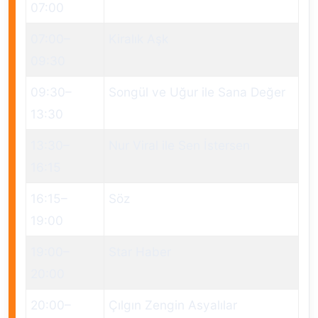
07:00
07:00
–
Kiralık Aşk
09:30
09:30
–
Songül ve Uğur ile Sana Değer
13:30
13:30
–
Nur Viral ile Sen İstersen
16:15
16:15
–
Söz
19:00
19:00
–
Star Haber
20:00
20:00
–
Çılgın Zengin Asyalılar