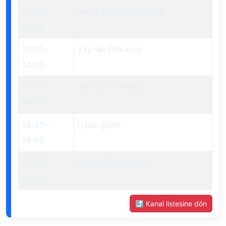
09:00
–
Neler Oluyor Hayatta
11:00
11:00
–
Yaprak Dökümü
14:00
14:00
–
Gelinim Mutfakta
16:45
16:45
–
Uzak Şehir
19:00
19:00
–
Kanal D Ana Haber
23:59
⤴ Kanal listesine dön