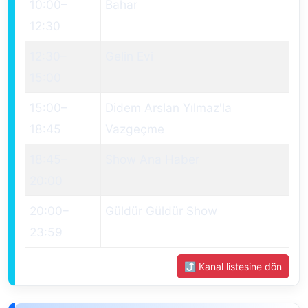
10:00
–
Bahar
12:30
12:30
–
Gelin Evi
15:00
15:00
–
Didem Arslan Yılmaz'la
18:45
Vazgeçme
18:45
–
Show Ana Haber
20:00
20:00
–
Güldür Güldür Show
23:59
⤴ Kanal listesine dön