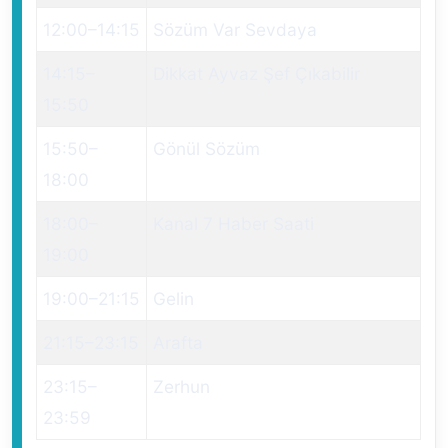
12:00
–
14:15
Sözüm Var Sevdaya
14:15
–
Dikkat Ayvaz Şef Çıkabilir
15:50
15:50
–
Gönül Sözüm
18:00
18:00
–
Kanal 7 Haber Saati
19:00
19:00
–
21:15
Gelin
21:15
–
23:15
Arafta
23:15
–
Zerhun
23:59