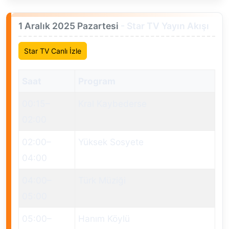
1 Aralık 2025 Pazartesi
- Star TV Yayın Akışı
Star TV Canlı İzle
Saat
Program
00:15
–
Kral Kaybederse
02:00
02:00
–
Yüksek Sosyete
04:00
04:00
–
Türk Müziği
05:00
05:00
–
Hanım Köylü