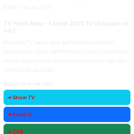
Kanal 7'de ise 21:15
TV Yayın Akışı - 1 Aralık 2025 TV'de bugün ne
var?
Bugünkü TV yayın akışı sayfamızda kanalların
güncellenen yayın içeriklerini saat saat bulabilirsiniz.
Akşam kuşağındaki diziler ve yarışmalarla ilgili tüm
detaylar bu sayfada.
Bugün Tv'de Ne Var?
➜ Show TV
➜ Kanal D
➜ TV8