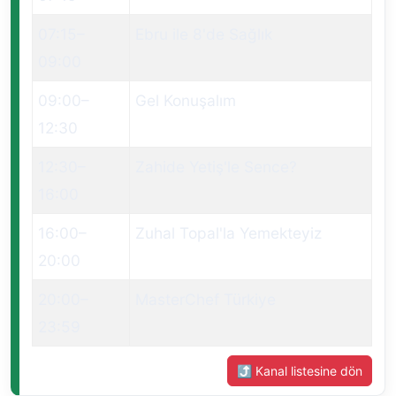
07:15
–
Ebru ile 8'de Sağlık
09:00
09:00
–
Gel Konuşalım
12:30
12:30
–
Zahide Yetiş'le Sence?
16:00
16:00
–
Zuhal Topal'la Yemekteyiz
20:00
20:00
–
MasterChef Türkiye
23:59
⤴ Kanal listesine dön