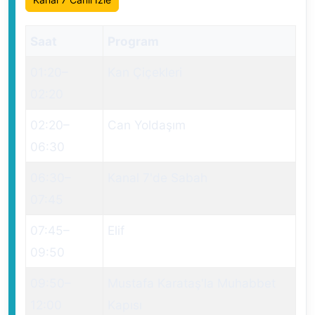
Saat
Program
01:20
–
Kan Çiçekleri
02:20
02:20
–
Can Yoldaşım
06:30
06:30
–
Kanal 7'de Sabah
07:45
07:45
–
Elif
09:50
09:50
–
Mustafa Karataş'la Muhabbet
12:00
Kapısı