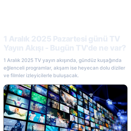
1 Aralık 2025 Pazartesi günü TV
Yayın Akışı - Bugün TV'de ne var?
1 Aralık 2025 TV yayın akışında, gündüz kuşağında
eğlenceli programlar, akşam ise heyecan dolu diziler
ve filmler izleyicilerle buluşacak.