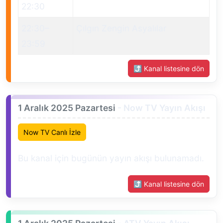
22:30
22:30
–
Çılgın Zengin Asyalılar
23:59
⤴ Kanal listesine dön
1 Aralık 2025 Pazartesi
- Now TV Yayın Akışı
Now TV Canlı İzle
Bu kanal için bugünün yayın akışı bulunamadı.
⤴ Kanal listesine dön