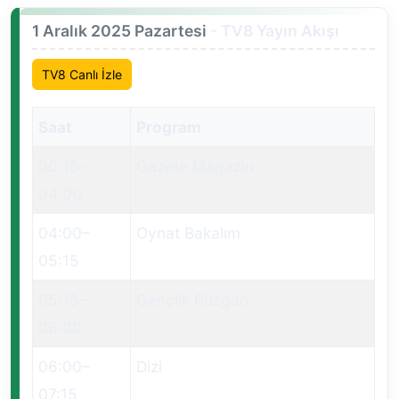
1 Aralık 2025 Pazartesi
- TV8 Yayın Akışı
TV8 Canlı İzle
Saat
Program
00:15
–
Gazete Magazin
04:00
04:00
–
Oynat Bakalım
05:15
05:15
–
Gençlik Rüzgarı
06:00
06:00
–
Dizi
07:15