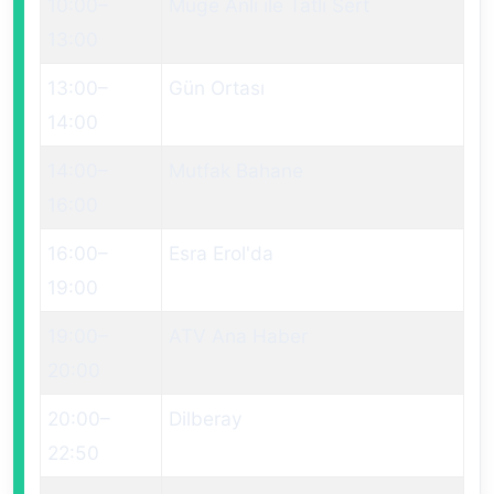
10:00
–
Müge Anlı ile Tatlı Sert
13:00
13:00
–
Gün Ortası
14:00
14:00
–
Mutfak Bahane
16:00
16:00
–
Esra Erol'da
19:00
19:00
–
ATV Ana Haber
20:00
20:00
–
Dilberay
22:50