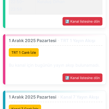
22:50
–
Kuruluş Orhan
23:59
⤴ Kanal listesine dön
1 Aralık 2025 Pazartesi
- TRT 1 Yayın Akışı
TRT 1 Canlı İzle
Bu kanal için bugünün yayın akışı bulunamadı.
⤴ Kanal listesine dön
1 Aralık 2025 Pazartesi
- Kanal 7 Yayın Akışı
Kanal 7 Canlı İzle