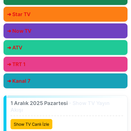
➜ Star TV
➜ Now TV
➜ ATV
➜ TRT 1
➜ Kanal 7
1 Aralık 2025 Pazartesi
- Show TV Yayın
Akışı
Show TV Canlı İzle