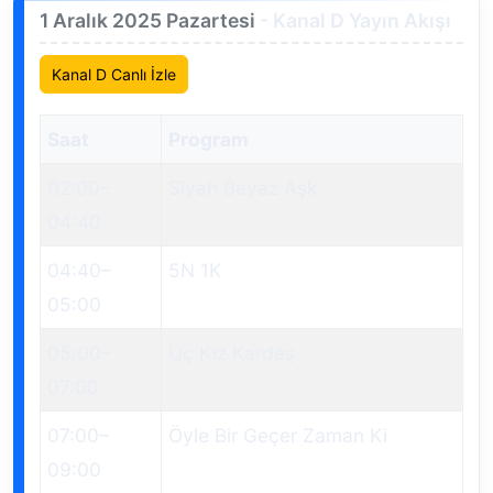
1 Aralık 2025 Pazartesi
- Kanal D Yayın Akışı
Kanal D Canlı İzle
Saat
Program
02:00
–
Siyah Beyaz Aşk
04:40
04:40
–
5N 1K
05:00
05:00
–
Üç Kız Kardeş
07:00
07:00
–
Öyle Bir Geçer Zaman Ki
09:00