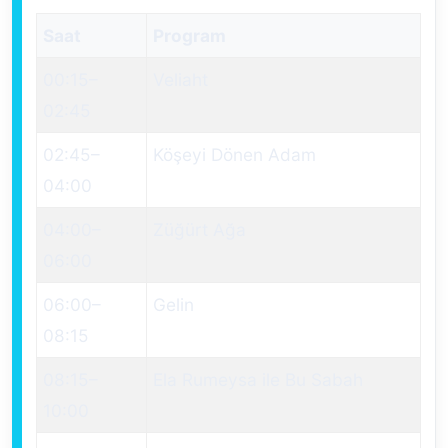
Saat
Program
00:15
–
Veliaht
02:45
02:45
–
Köşeyi Dönen Adam
04:00
04:00
–
Züğürt Ağa
06:00
06:00
–
Gelin
08:15
08:15
–
Ela Rumeysa ile Bu Sabah
10:00