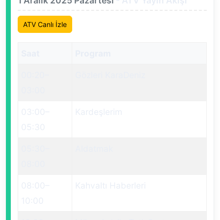
1 Aralık 2025 Pazartesi
- ATV Yayın Akışı
ATV Canlı İzle
Saat
Program
00:20
–
Gözleri KaraDeniz
03:00
03:00
–
Kardeşlerim
05:30
05:30
–
Aldatmak
08:00
08:00
–
Kahvaltı Haberleri
10:00