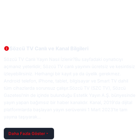
Sözcü TV Canlı ve Kanal Bilgileri
Sözcü TV Canlı Yayın Nasıl İzlenir?Bu sayfadaki oynatıcıyı
açmanız yeterlidir; Sözcü TV canlı yayınını ücretsiz ve kesintisiz
izleyebilirsiniz. Herhangi bir kayıt ya da üyelik gerekmez.
Android telefon, iPhone, tablet, bilgisayar ve Smart TV dahil
tüm cihazlarda sorunsuz çalışır.Sözcü TV (SZC TV), Sözcü
Gazetesi'nin de içinde bulunduğu Estetik Yayın A.Ş. bünyesinde
yayın yapan bağımsız bir haber kanalıdır. Kanal, 2019'da dijital
platformlarda başlayan yayın serüvenini 1 Mart 2023'te tam
yayına taşıyarak…
Daha Fazla Göster