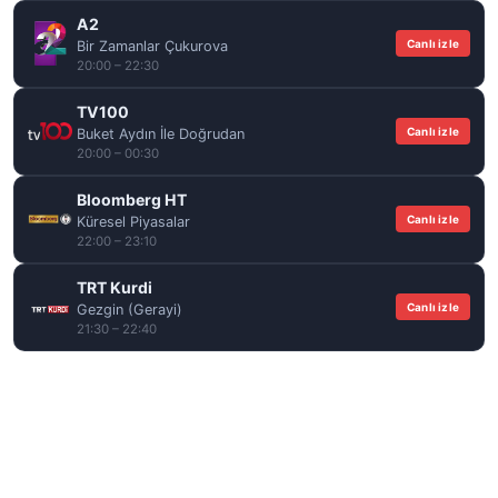
A2
Canlı izle
Bir Zamanlar Çukurova
20:00 – 22:30
TV100
Canlı izle
Buket Aydın İle Doğrudan
20:00 – 00:30
Bloomberg HT
Canlı izle
Küresel Piyasalar
22:00 – 23:10
TRT Kurdi
Canlı izle
Gezgin (Gerayi)
21:30 – 22:40