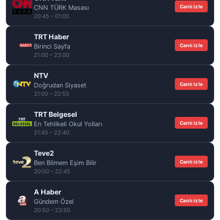
Canlı izle
CNN TÜRK Masası
20:45 – 01:00
TRT Haber
Canlı izle
Birinci Sayfa
21:00 – 23:00
NTV
Canlı izle
Doğrudan Siyaset
21:00 – 22:55
TRT Belgesel
Canlı izle
En Tehlikeli Okul Yolları
21:45 – 22:40
Teve2
Canlı izle
Ben Bilmem Eşim Bilir
20:00 – 22:45
A Haber
Canlı izle
Gündem Özel
20:50 – 23:50