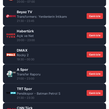
20:00 – 07:00
Beyaz TV
Canlı izle
Transformers: Yenilenlerin İntikamı
21:30 – 23:45
Habertürk
Canlı izle
Açık ve Net
20:00 – 23:00
DMAX
Canlı izle
Rocky 2
19:30 – 00:30
A Spor
Canlı izle
Transfer Raporu
21:00 – 23:00
TRT Spor
Canlı izle
Pendikspor - Batman Petrol S
21:30 – 23:30
CNN Türk