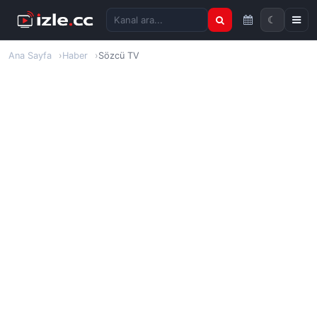
☾
Kanal ara
Ana Sayfa
Haber
Sözcü TV