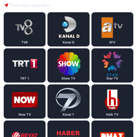
Önerilen Kanallar
TV8
Kanal D
ATV
TRT 1
Show TV
Star TV
Now TV
Kanal 7
Halk TV