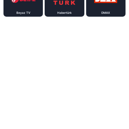
Beyaz TV
Habertürk
DMAX