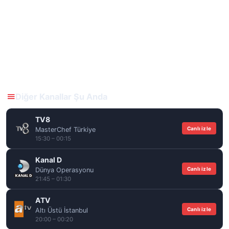
Diğer Kanallar Şu Anda
TV8
Canlı izle
MasterChef Türkiye
15:30 – 00:15
Kanal D
Canlı izle
Dünya Operasyonu
21:45 – 01:30
ATV
Canlı izle
Altı Üstü İstanbul
20:00 – 00:20