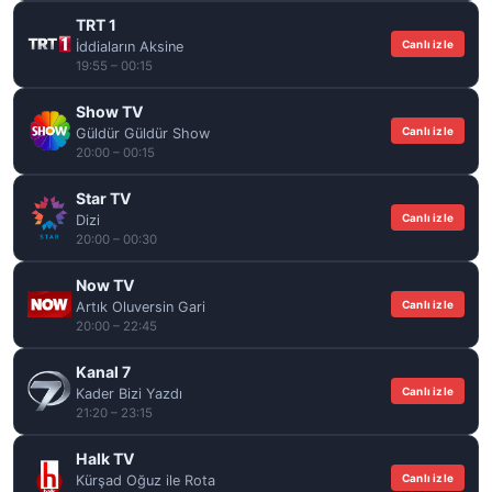
TRT 1
Canlı izle
İddiaların Aksine
19:55 – 00:15
Show TV
Canlı izle
Güldür Güldür Show
20:00 – 00:15
Star TV
Canlı izle
Dizi
20:00 – 00:30
Now TV
Canlı izle
Artık Oluversin Gari
20:00 – 22:45
Kanal 7
Canlı izle
Kader Bizi Yazdı
21:20 – 23:15
Halk TV
Canlı izle
Kürşad Oğuz ile Rota