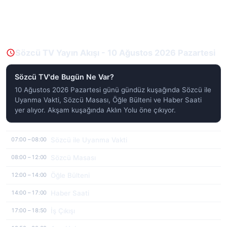
Sözcü TV Yayın Akışı - 10 Ağustos 2026 Pazartesi
Sözcü TV'de Bugün Ne Var?
10 Ağustos 2026 Pazartesi günü gündüz kuşağında Sözcü ile
Uyanma Vakti, Sözcü Masası, Öğle Bülteni ve Haber Saati
yer alıyor. Akşam kuşağında Aklın Yolu öne çıkıyor.
Sözcü ile Uyanma Vakti
07:00 – 08:00
Sözcü Masası
08:00 – 12:00
Öğle Bülteni
12:00 – 14:00
Haber Saati
14:00 – 17:00
İş Çıkışı
17:00 – 18:50