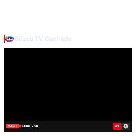
Sözcü TV Canlı izle
Aklın Yolu
#1
CANLI