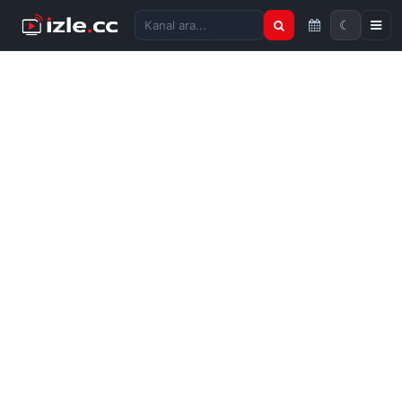
☾
Kanal ara