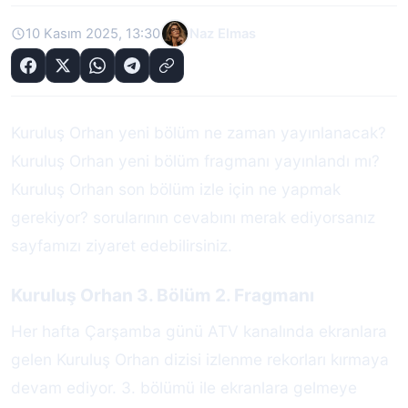
10 Kasım 2025, 13:30
Naz Elmas
Kuruluş Orhan yeni bölüm ne zaman yayınlanacak?
Kuruluş Orhan yeni bölüm fragmanı yayınlandı mı?
Kuruluş Orhan son bölüm izle için ne yapmak
gerekiyor? sorularının cevabını merak ediyorsanız
sayfamızı ziyaret edebilirsiniz.
Kuruluş Orhan 3. Bölüm 2. Fragmanı
Her hafta Çarşamba günü ATV kanalında ekranlara
gelen Kuruluş Orhan dizisi izlenme rekorları kırmaya
devam ediyor. 3. bölümü ile ekranlara gelmeye