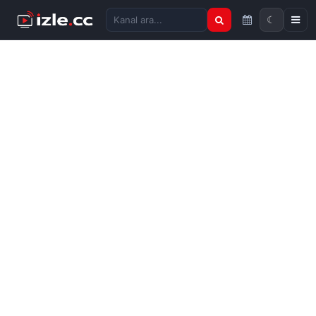
☾
Kanal ara