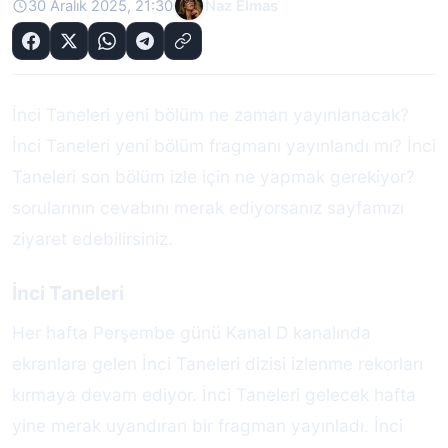
30 Aralık 2025, 21:30
Naz Elmas
İnci Taneleri yeni bölüm ne zaman yayınlanacak?
İnci Taneleri yeni bölüm fragmanı yayınlandı mı? İnci
Taneleri son bölüm izle için ne yapmak gerekiyor?
sorularının cevabını merak ediyorsanız sayfamızı
ziyaret edebilirsiniz.
İnci Taneleri
Her hafta Perşembe günü Kanal D kanalında
ekranlara gelen İnci Taneleri dizisi izlenme rekorları
kırmaya devam ediyor. İnci Taneleri gelecek hafta
yine merak uyandıran bir fragman yayınladı. İnci