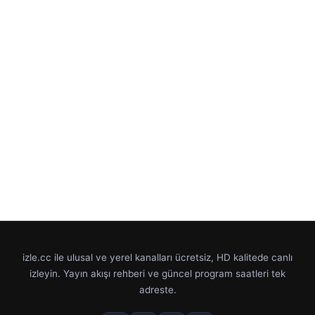
izle.cc ile ulusal ve yerel kanalları ücretsiz, HD kalitede canlı
izleyin. Yayın akışı rehberi ve güncel program saatleri tek
adreste.