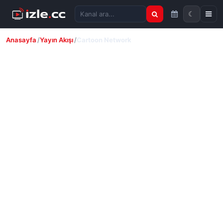
☾
Kanal ara
Anasayfa
Yayın Akışı
Cartoon Network