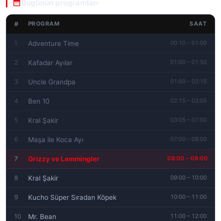
Bugünün programları
#
SAAT
PROGRAM
1
Adventure Time
00:10 – 01:00
2
Kafadar Ayılar
01:00 – 01:50
3
Uncle Grandpa
01:50 – 02:15
4
Ben 10
02:15 – 03:05
5
Kral Şakir
03:05 – 07:00
6
Maşa ile Koca Ayı
07:00 – 08:00
7
Grizzy ve Lemmingler
08:00 – 09:00
8
Kral Şakir
09:00 – 10:00
9
Kucho Süper Sıradan Köpek
10:00 – 11:00
10
Mr. Bean
11:00 – 12:00