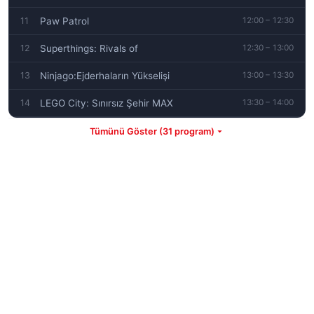
11
Paw Patrol
12:00 – 12:30
12
Superthings: Rivals of
12:30 – 13:00
13
Ninjago:Ejderhaların Yükselişi
13:00 – 13:30
14
LEGO City: Sınırsız Şehir MAX
13:30 – 14:00
Tümünü Göster (31 program)