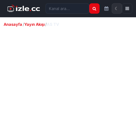
☾
Kanal ara
Anasayfa
Yayın Akışı
AS TV