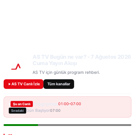
AS TV Bugün ne var? - 7 Ağustos 2026
Cuma Yayın Akışı
AS TV için günlük program rehberi.
AS TV Canlı İzle
Tüm kanallar
Programlar
01:00–07:00
Şu an Canlı
Gün Başlıyor
07:00
Sıradaki