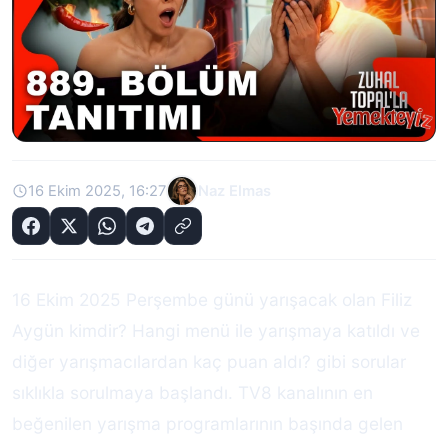
16 Ekim 2025, 16:27
Naz Elmas
16 Ekim 2025 Perşembe günü yarışacak olan Filiz
Aygün kimdir? Hangi menü ile yarışmaya katıldı ve
diğer yarışmacılardan kaç puan aldı? gibi sorular
sıklıkla sorulmaya başlandı. TV8 kanalının en
beğenilen yarışma programlarının başında gelen