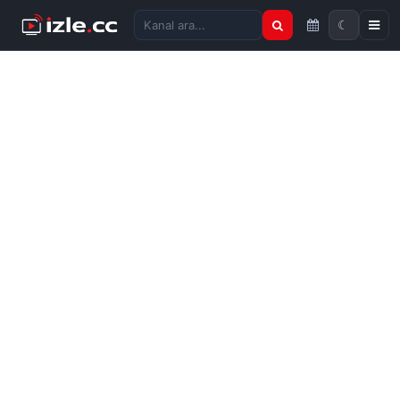
☾
Kanal ara