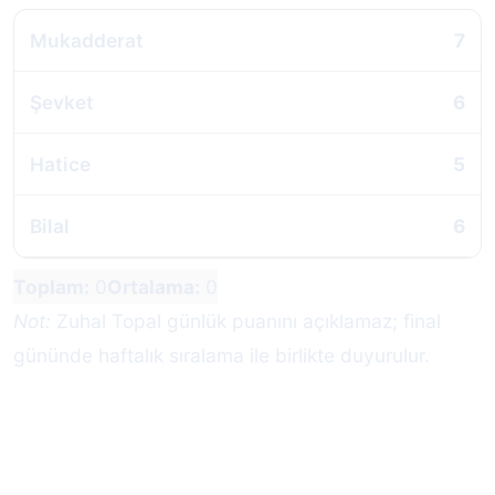
Mukadderat
7
Şevket
6
Hatice
5
Bilal
6
Toplam:
0
Ortalama:
0
Not:
Zuhal Topal günlük puanını açıklamaz; final
gününde haftalık sıralama ile birlikte duyurulur.