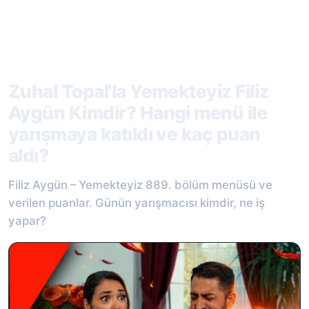
Zuhal Topal'la Yemekteyiz Filiz
Aygün Kimdir? Hangi menü ile
yarışmaya katıldı ve kaç puan
aldı?
Filiz Aygün – Yemekteyiz 889. bölüm menüsü ve
verilen puanlar. Günün yarışmacısı kimdir, ne iş
yapar?