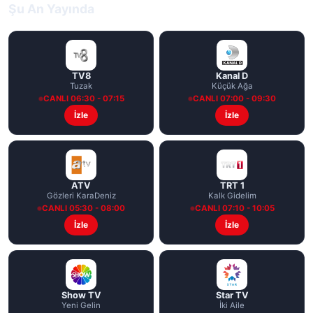
Şu An Yayında
TV8
Kanal D
Tuzak
Küçük Ağa
CANLI 06:30 - 07:15
CANLI 07:00 - 09:30
İzle
İzle
ATV
TRT 1
Gözleri KaraDeniz
Kalk Gidelim
CANLI 05:30 - 08:00
CANLI 07:10 - 10:05
İzle
İzle
Show TV
Star TV
Yeni Gelin
İki Aile