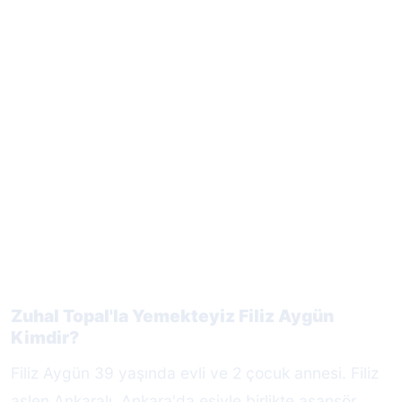
Zuhal Topal'la Yemekteyiz Filiz Aygün
Kimdir?
Filiz Aygün 39 yaşında evli ve 2 çocuk annesi. Filiz
aslen Ankaralı. Ankara'da eşiyle birlikte asansör