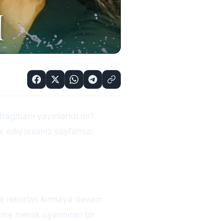
fragmanı yayınlandı mı?
k ediyorsanız sayfamızı
e rekorları kırmaya devam
yine merak uyandıran bir