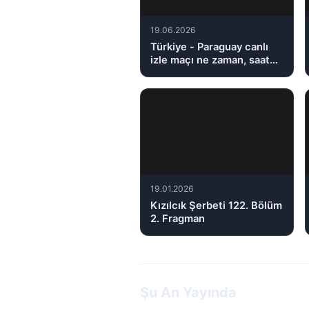
19.06.2026
Türkiye - Paraguay canlı
izle maçı ne zaman, saat
kaçta, hangi kanalda?
19.01.2026
Kızılcık Şerbeti 122. Bölüm
2. Fragman
Şu An Yayında