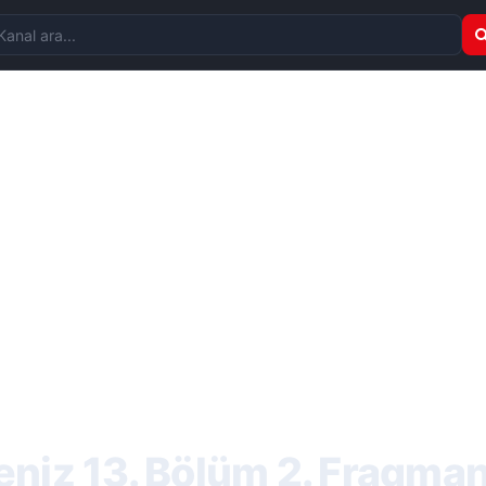
nal ara
niz 13. Bölüm 2. Fragman