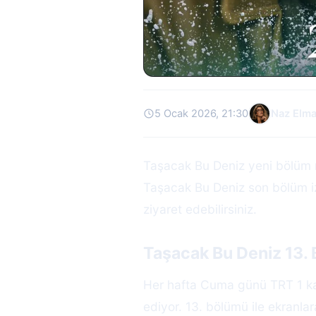
5 Ocak 2026, 21:30
Naz Elm
Taşacak Bu Deniz yeni bölüm 
Taşacak Bu Deniz son bölüm iz
ziyaret edebilirsiniz.
Taşacak Bu Deniz 13.
Her hafta Cuma günü TRT 1 kan
ediyor. 13. bölümü ile ekranl