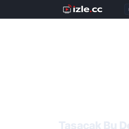
Ka
Taşacak Bu De