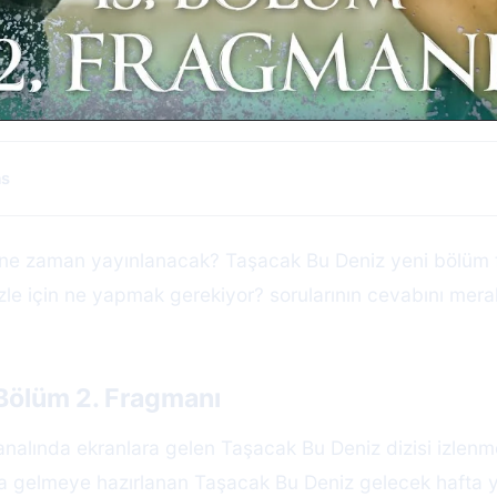
as
ne zaman yayınlanacak? Taşacak Bu Deniz yeni bölüm 
le için ne yapmak gerekiyor? sorularının cevabını mera
 Bölüm 2. Fragmanı
alında ekranlara gelen Taşacak Bu Deniz dizisi izlenm
ara gelmeye hazırlanan Taşacak Bu Deniz gelecek hafta 