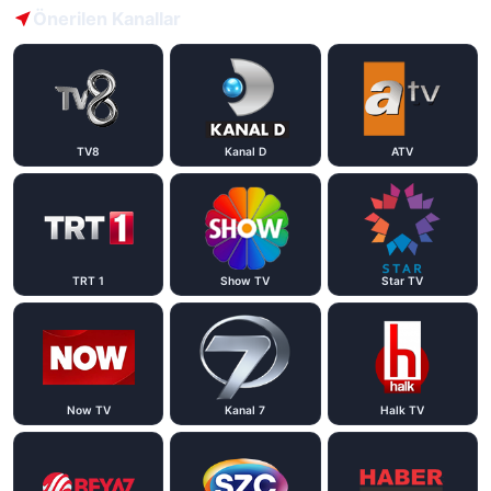
Önerilen Kanallar
TV8
Kanal D
ATV
TRT 1
Show TV
Star TV
Now TV
Kanal 7
Halk TV