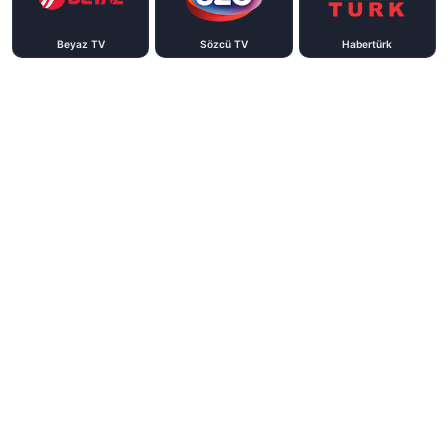
Beyaz TV
Sözcü TV
Habertürk