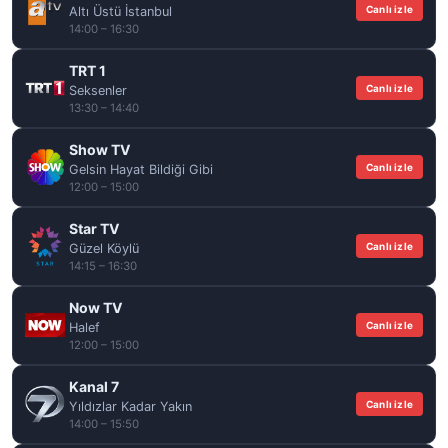
Canlı izle
Altı Üstü İstanbul
14:00 – 16:30
TRT 1
Canlı izle
Seksenler
13:30 – 14:40
Show TV
Canlı izle
Gelsin Hayat Bildiği Gibi
12:00 – 15:00
Star TV
Canlı izle
Güzel Köylü
14:15 – 16:30
Now TV
Canlı izle
Halef
12:00 – 15:00
Kanal 7
Canlı izle
Yıldızlar Kadar Yakın
14:00 – 15:50