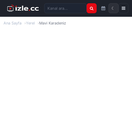
☾
Kanal ara
Ana Sayfa
Yerel
Mavi Karadeniz