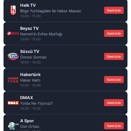
Halk TV
Canlı izle
Bilge Yurtdagülen İle Haber Masası
13:00 – 15:00
Beyaz TV
Canlı izle
Nermin'in Enfes Mutfağı
13:00 – 15:00
Sözcü TV
Canlı izle
Öncesi Sonrası
14:00 – 16:30
Habertürk
Canlı izle
Haber Hattı
14:00 – 15:45
DMAX
Canlı izle
Yolda Ne Yiyoruz?
14:35 – 15:35
A Spor
Canlı izle
Gün Ortası