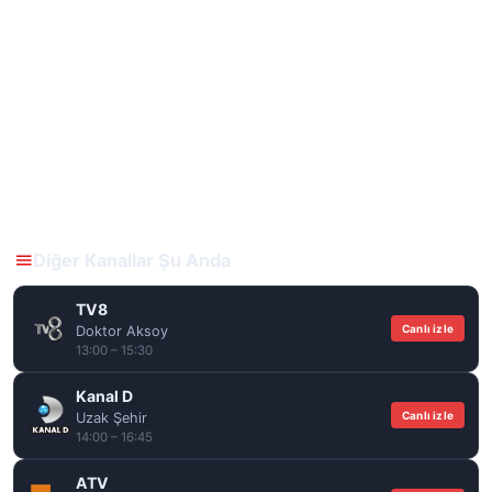
Diğer Kanallar Şu Anda
TV8
Canlı izle
Doktor Aksoy
13:00 – 15:30
Kanal D
Canlı izle
Uzak Şehir
14:00 – 16:45
ATV