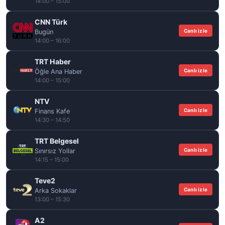
14:00 – 15:00
CNN Türk
Canlı izle
Bugün
14:00 – 16:00
TRT Haber
Canlı izle
Öğle Ana Haber
14:00 – 15:00
NTV
Canlı izle
Finans Kafe
14:30 – 14:50
TRT Belgesel
Canlı izle
Sınırsız Yollar
14:15 – 15:00
Teve2
Canlı izle
Arka Sokaklar
13:00 – 15:30
A2