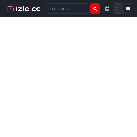
☾
Kanal ara