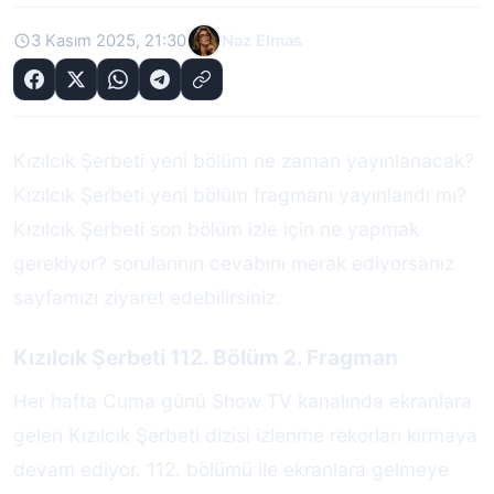
3 Kasım 2025, 21:30
Naz Elmas
Kızılcık Şerbeti yeni bölüm ne zaman yayınlanacak?
Kızılcık Şerbeti yeni bölüm fragmanı yayınlandı mı?
Kızılcık Şerbeti son bölüm izle için ne yapmak
gerekiyor? sorularının cevabını merak ediyorsanız
sayfamızı ziyaret edebilirsiniz.
Kızılcık Şerbeti 112. Bölüm 2. Fragman
Her hafta Cuma günü Show TV kanalında ekranlara
gelen Kızılcık Şerbeti dizisi izlenme rekorları kırmaya
devam ediyor. 112. bölümü ile ekranlara gelmeye