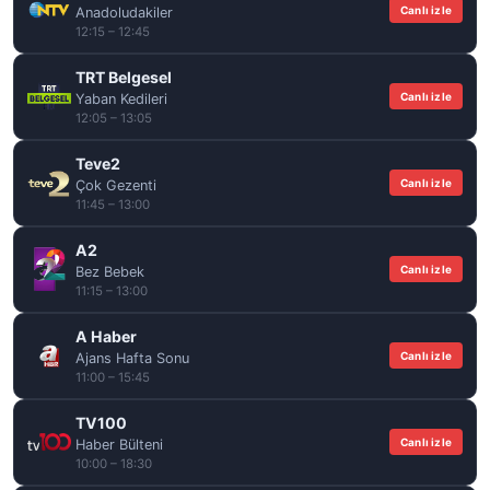
Canlı izle
Anadoludakiler
12:15 – 12:45
TRT Belgesel
Canlı izle
Yaban Kedileri
12:05 – 13:05
Teve2
Canlı izle
Çok Gezenti
11:45 – 13:00
A2
Canlı izle
Bez Bebek
11:15 – 13:00
A Haber
Canlı izle
Ajans Hafta Sonu
11:00 – 15:45
TV100
Canlı izle
Haber Bülteni
10:00 – 18:30