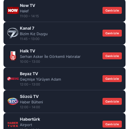
Now TV
Canlı izle
Halef
11:00 – 14:15
Kanal 7
Canlı izle
Bizim Kız Duygu
11:45 – 13:00
Halk TV
Canlı izle
Serhan Asker İle Görkemli Hatıralar
10:00 – 13:00
Beyaz TV
Canlı izle
Geçmişe Yürüyen Adam
12:00 – 13:00
Sözcü TV
Canlı izle
Haber Bülteni
12:00 – 14:00
Habertürk
Canlı izle
Airport