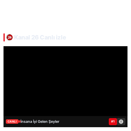
Kanal 26 Canlı izle
İnsana İyi Gelen Şeyler
#1
CANLI