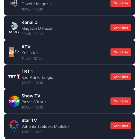
Canlı izle
Gazete Magazin
10:00 – 15:30
Kanal D
Canlı izle
Magazin D Pazar
09:45 – 12:45
ATV
Canlı izle
Kralın Kızı
11:00 – 12:50
TRT 1
Canlı izle
Kod Adı Kırlangıç
12:25 – 15:35
Show TV
Canlı izle
Pazar Sürprizi
10:00 – 13:00
Star TV
Canlı izle
Vahe ile Tatildeki Mutluluk
12:00 – 14:15