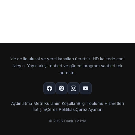
izle.cc ile ulusal ve yerel kanalları ücretsiz, HD kalitede canlı
izleyin. Yayın akışı rehberi ve güncel program saatleri tek
adreste.
Aydınlatma Metni
Kullanım Koşulları
Bilgi Toplumu Hizmetleri
İletişim
Çerez Politikası
Çerez Ayarları
© 2026 Canlı TV izle