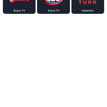
Beyaz TV
Sözcü TV
Habertürk