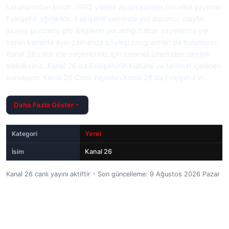
kanallarından biridir. 1992 yılında açılan kanalın öncelikli yayınları
Eskişehir ağırlıklıdır. Eskişehir şehrinde yol durumu, olaylar,
asayiş gündemi gibi bilgilerin yer aldığı haber yayınlarına yer
veren kanalda aynı zamanda söyleşi programları da bulunuyor.
Kanal 26 canlı izle seçimleriniz için internet üzerinden destek
alabilirsiniz. Kanal 26'da Eskişehir'in kültürel ve tarihsel içerikleri
sunuluyor. Kanal 26 Canlı Yayınları Kanal 26'da Eskişehir'in…
Daha Fazla Göster
Kategori
Yerel
İsim
Kanal 26
Kanal 26 canlı yayını aktiftir - Son güncelleme: 9 Ağustos 2026 Pazar