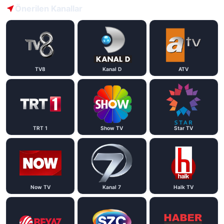
Önerilen Kanallar
TV8
Kanal D
ATV
TRT 1
Show TV
Star TV
Now TV
Kanal 7
Halk TV