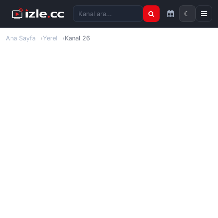
☾
Kanal ara
Ana Sayfa
Yerel
Kanal 26