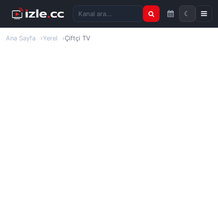
☾
Kanal ara
Ana Sayfa
Yerel
Çiftçi TV