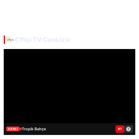
Çiftçi TV Canlı izle
Tropik Bahçe
#1
CANLI