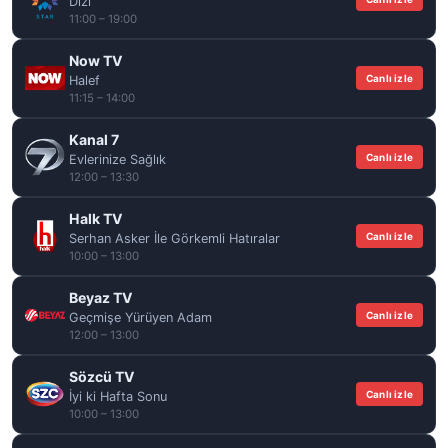
Dizi
11:00 – 19:00
Now TV
Canlı izle
Halef
11:15 – 14:00
Kanal 7
Canlı izle
Evlerinize Sağlık
12:00 – 13:30
Halk TV
Canlı izle
Serhan Asker İle Görkemli Hatıralar
10:00 – 13:00
Beyaz TV
Canlı izle
Geçmişe Yürüyen Adam
12:00 – 13:00
Sözcü TV
Canlı izle
İyi ki Hafta Sonu
10:00 – 13:00