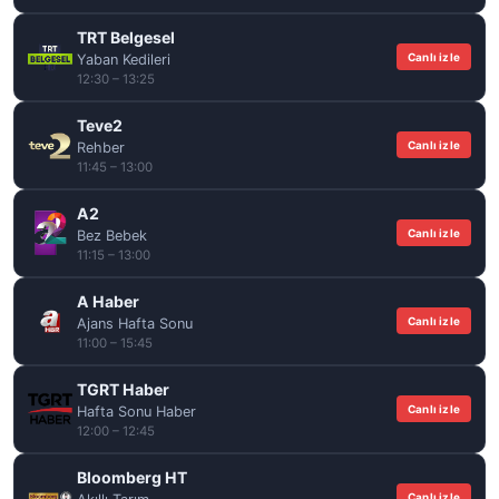
TRT Belgesel
Canlı izle
Yaban Kedileri
12:30 – 13:25
Teve2
Canlı izle
Rehber
11:45 – 13:00
A2
Canlı izle
Bez Bebek
11:15 – 13:00
A Haber
Canlı izle
Ajans Hafta Sonu
11:00 – 15:45
TGRT Haber
Canlı izle
Hafta Sonu Haber
12:00 – 12:45
Bloomberg HT
Canlı izle