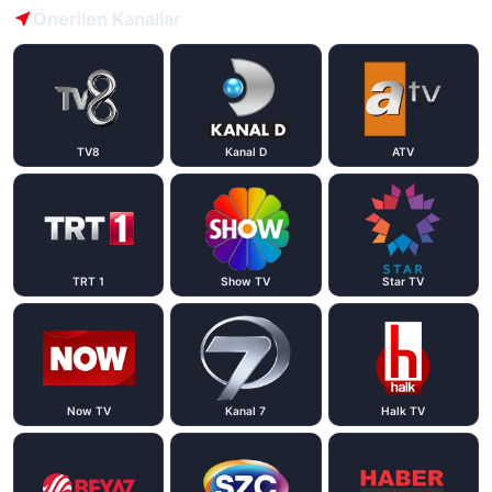
Önerilen Kanallar
TV8
Kanal D
ATV
TRT 1
Show TV
Star TV
Now TV
Kanal 7
Halk TV