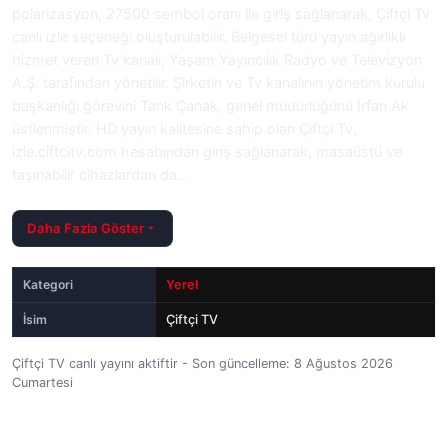
polarizasyon, 27500 sembol oranı ile giriş sağlanarak, Çiftçi Tv
canlı izle seçeneği oluşturulabilir. Belgesel türü yayın ağırlıklı
hizmet veren Tv kanalı, Yaşam Yayıncılık Radyo ve Televizyon
A.Ş. tarafından yönetilir. Şirketin ve Tv kanalının yönetim kurulu
başkanlığı görevini Tarık Çanak, genel müdürlüğünü İrfan Ak
üstlenmiştir. HD yayın kalitesine sahip olan Çiftçi Tv,
izle.ciftcitv.com hesabından giriş sağlanarak, masaüstü ve
taşınabilir cihazlardan da…
Daha Fazla Göster
Kategori
Yerel
İsim
Çiftçi TV
Çiftçi TV canlı yayını aktiftir - Son güncelleme: 8 Ağustos 2026
Cumartesi