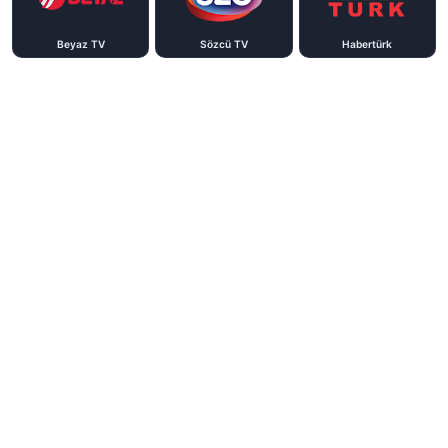
Beyaz TV
Sözcü TV
Habertürk