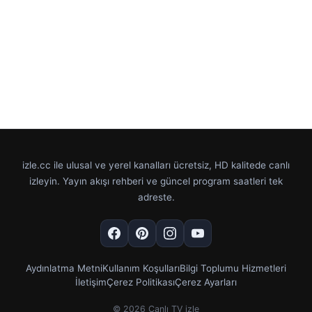
izle.cc ile ulusal ve yerel kanalları ücretsiz, HD kalitede canlı
izleyin. Yayın akışı rehberi ve güncel program saatleri tek
adreste.
Aydınlatma Metni
Kullanım Koşulları
Bilgi Toplumu Hizmetleri
İletişim
Çerez Politikası
Çerez Ayarları
© 2026 Canlı TV izle