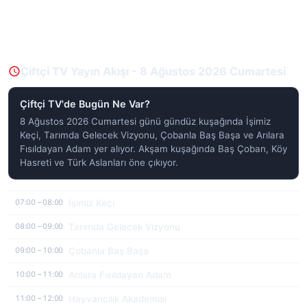
Çiftçi TV Yayın Akışı - 8 Ağustos 2026 Cumartesi
Çiftçi TV'de Bugün Ne Var?
8 Ağustos 2026 Cumartesi günü gündüz kuşağında İşimiz
Keçi, Tarımda Gelecek Vizyonu, Çobanla Baş Başa ve Arılara
Fısıldayan Adam yer alıyor. Akşam kuşağında Baş Çoban, Köy
Hasreti ve Türk Aslanları öne çıkıyor.
İşimiz Keçi
07:00 – 08:00
Tarımda Gelecek Vizyonu
08:00 – 09:00
Çobanla Baş Başa
09:00 – 10:00
Arılara Fısıldayan Adam
10:00 – 11:00
Hayvancılık Akademisi
11:00 – 12:00