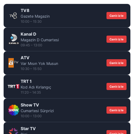
TV8
Canlı izle
Gazete Magazin
10:00 – 15:30
Kanal D
Canlı izle
Magazin D Cumartesi
09:45 – 13:00
ATV
Canlı izle
Var Mısın Yok Musun
10:30 – 15:50
TRT 1
Canlı izle
Kod Adı Kırlangıç
11:20 – 14:35
Show TV
Canlı izle
Cumartesi Sürprizi
10:00 – 13:00
Star TV
Canlı izle