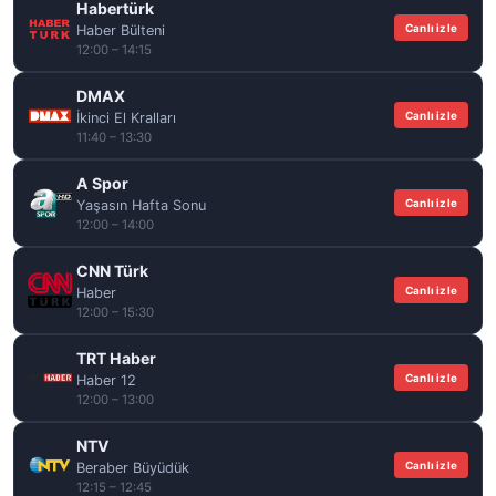
Habertürk
Canlı izle
Haber Bülteni
12:00 – 14:15
DMAX
Canlı izle
İkinci El Kralları
11:40 – 13:30
A Spor
Canlı izle
Yaşasın Hafta Sonu
12:00 – 14:00
CNN Türk
Canlı izle
Haber
12:00 – 15:30
TRT Haber
Canlı izle
Haber 12
12:00 – 13:00
NTV
Canlı izle
Beraber Büyüdük
12:15 – 12:45