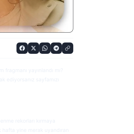
m fragmanı yayınlandı mı?
ak ediyorsanız sayfamızı
lenme rekorları kırmaya
k hafta yine merak uyandıran