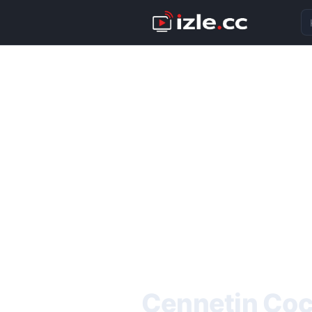
Ka
Cennetin Çocu