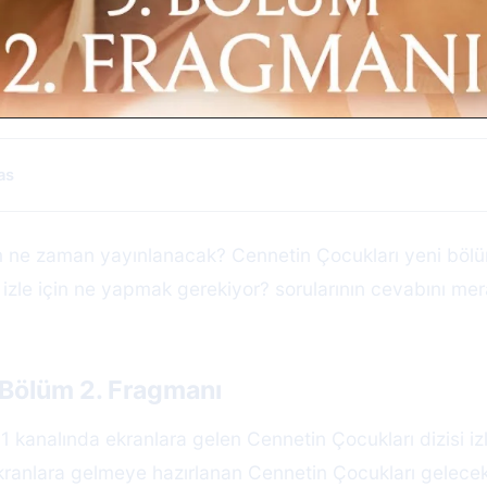
as
m ne zaman yayınlanacak? Cennetin Çocukları yeni bölü
izle için ne yapmak gerekiyor? sorularının cevabını mer
 Bölüm 2. Fragmanı
 kanalında ekranlara gelen Cennetin Çocukları dizisi iz
kranlara gelmeye hazırlanan Cennetin Çocukları gelece