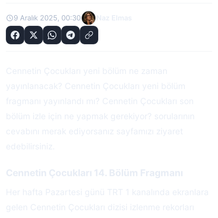
9 Aralık 2025, 00:30
Naz Elmas
Cennetin Çocukları yeni bölüm ne zaman
yayınlanacak? Cennetin Çocukları yeni bölüm
fragmanı yayınlandı mı? Cennetin Çocukları son
bölüm izle için ne yapmak gerekiyor? sorularının
cevabını merak ediyorsanız sayfamızı ziyaret
edebilirsiniz.
Cennetin Çocukları 14. Bölüm Fragmanı
Her hafta Pazartesi günü TRT 1 kanalında ekranlara
gelen Cennetin Çocukları dizisi izlenme rekorları