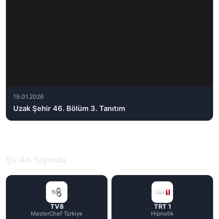
19.01.2026
Uzak Şehir 46. Bölüm 3. Tanıtım
Şu An Yayında
TV8
TRT 1
MasterChef Türkiye
Hipnotik