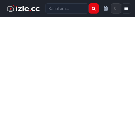
☾
Kanal ara