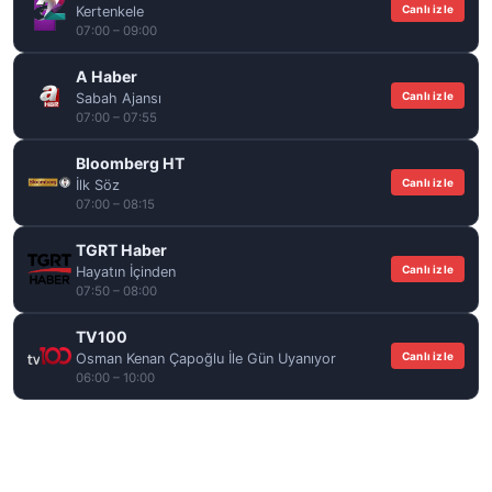
Canlı izle
Kertenkele
07:00 – 09:00
A Haber
Canlı izle
Sabah Ajansı
07:00 – 07:55
Bloomberg HT
Canlı izle
İlk Söz
07:00 – 08:15
TGRT Haber
Canlı izle
Hayatın İçinden
07:50 – 08:00
TV100
Canlı izle
Osman Kenan Çapoğlu İle Gün Uyanıyor
06:00 – 10:00