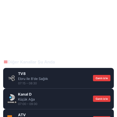
Diğer Kanallar Şu Anda
TV8
Canlı izle
Ebru ile 8'de Sağlık
07:15 – 08:30
Kanal D
Canlı izle
Küçük Ağa
07:00 – 09:30
ATV