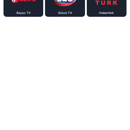
Beyaz TV
Sözcü TV
Habertürk