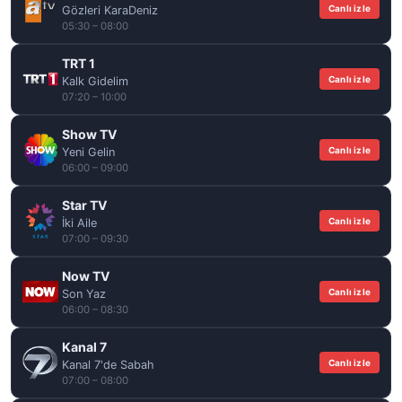
Canlı izle
Gözleri KaraDeniz
05:30 – 08:00
TRT 1
Canlı izle
Kalk Gidelim
07:20 – 10:00
Show TV
Canlı izle
Yeni Gelin
06:00 – 09:00
Star TV
Canlı izle
İki Aile
07:00 – 09:30
Now TV
Canlı izle
Son Yaz
06:00 – 08:30
Kanal 7
Canlı izle
Kanal 7'de Sabah
07:00 – 08:00