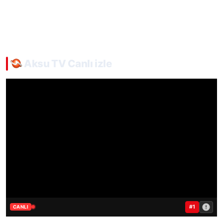
Aksu TV Canlı izle
#1
CANLI