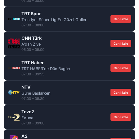
07:00 – 08:00
TRT Spor
Canlı izle
Trendyol Süper Lig En Güzel Goller
07:30 – 08:00
CNN Türk
Canlı izle
A'dan Z'ye
06:00 – 09:00
TRT Haber
Canlı izle
TRT HABER'de Dün Bugün
07:00 – 09:55
NTV
Canlı izle
Güne Başlarken
07:00 – 09:30
Teve2
Canlı izle
Fırtına
07:30 – 09:00
A2