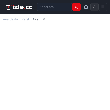
☾
Kanal ara
Ana Sayfa
Yerel
Aksu TV