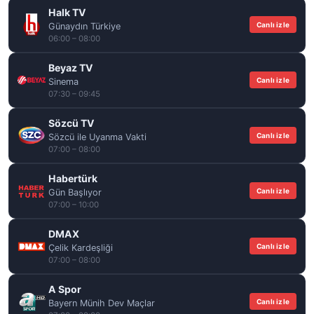
Halk TV
Canlı izle
Günaydın Türkiye
06:00 – 08:00
Beyaz TV
Canlı izle
Sinema
07:30 – 09:45
Sözcü TV
Canlı izle
Sözcü ile Uyanma Vakti
07:00 – 08:00
Habertürk
Canlı izle
Gün Başlıyor
07:00 – 10:00
DMAX
Canlı izle
Çelik Kardeşliği
07:00 – 08:00
A Spor
Canlı izle
Bayern Münih Dev Maçlar