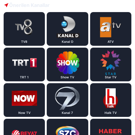
Önerilen Kanallar
TV8
Kanal D
ATV
TRT 1
Show TV
Star TV
Now TV
Kanal 7
Halk TV