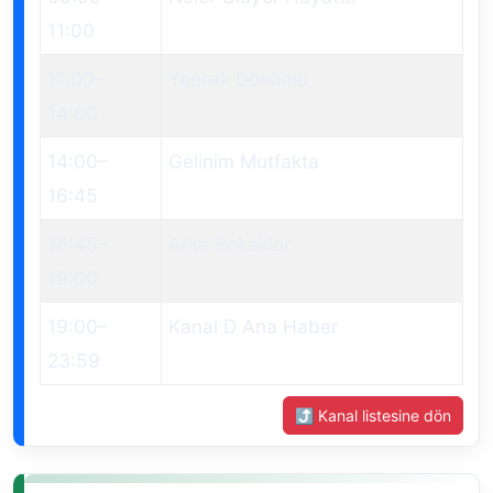
11:00
11:00
–
Yaprak Dökümü
14:00
14:00
–
Gelinim Mutfakta
16:45
16:45
–
Arka Sokaklar
19:00
19:00
–
Kanal D Ana Haber
23:59
⤴ Kanal listesine dön