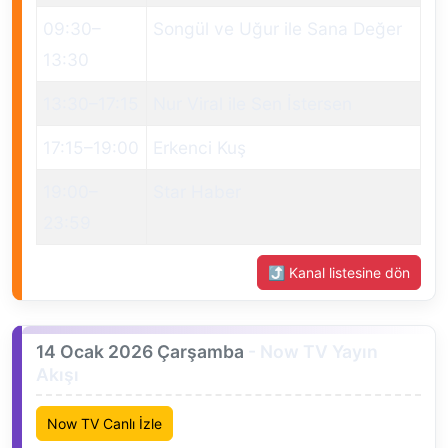
09:30
–
Songül ve Uğur ile Sana Değer
13:30
13:30
–
17:15
Nur Viral ile Sen İstersen
17:15
–
19:00
Erkenci Kuş
19:00
–
Star Haber
23:59
⤴ Kanal listesine dön
14 Ocak 2026 Çarşamba
- Now TV Yayın
Akışı
Now TV Canlı İzle