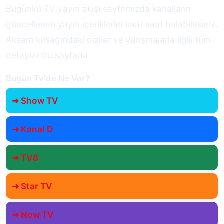
Bugünkü TV yayın akışı sayfamızda kanalların
güncellenen yayın içeriklerini saat saat bulabilirsiniz.
Akşam kuşağındaki diziler ve yarışmalarla ilgili tüm
detaylar bu sayfada.
Bugün Tv'de Ne Var?
➜ Show TV
➜ Kanal D
➜ TV8
➜ Star TV
➜ Now TV