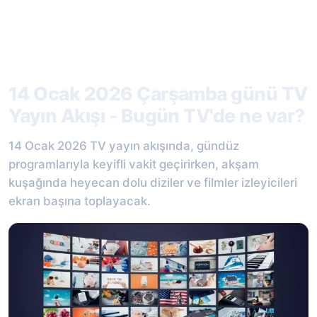
14 Ocak 2026 Çarşamba günü TV
Yayın Akışı - Bugün TV'de ne var?
14 Ocak 2026 TV yayın akışında, gündüz
programlarıyla keyifli vakit geçirirken, akşam
kuşağında heyecan dolu diziler ve filmler izleyicileri
ekran başına toplayacak.