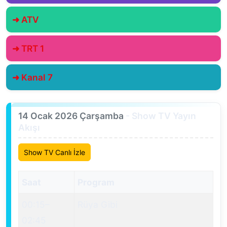
➜ ATV
➜ TRT 1
➜ Kanal 7
14 Ocak 2026 Çarşamba
- Show TV Yayın
Akışı
Show TV Canlı İzle
Saat
Program
00:15
–
Rüya Gibi
02:45