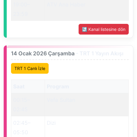
19:00
–
ATV Ana Haber
23:59
⤴ Kanal listesine dön
14 Ocak 2026 Çarşamba
- TRT 1 Yayın Akışı
TRT 1 Canlı İzle
Saat
Program
00:15
–
Vefa Sultan
02:45
02:45
–
Dizi
05:50