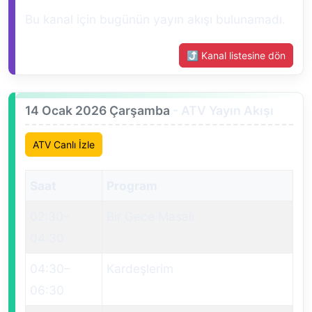
Bu kanal için bugünün yayın akışı bulunamadı.
⤴ Kanal listesine dön
14 Ocak 2026 Çarşamba
- ATV Yayın Akışı
ATV Canlı İzle
Saat
Program
02:30
–
Bir Gece Masalı
04:30
04:30
–
Kardeşlerim
06:30