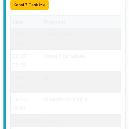
Kanal 7 Canlı İzle
Saat
Program
00:00
–
Kan Çiçekleri
06:30
06:30
–
Kanal 7'de Sabah
07:45
07:45
–
Elif
09:50
09:50
–
Mustafa Karataş'la
12:00
12:00
–
13:10
Zerhun