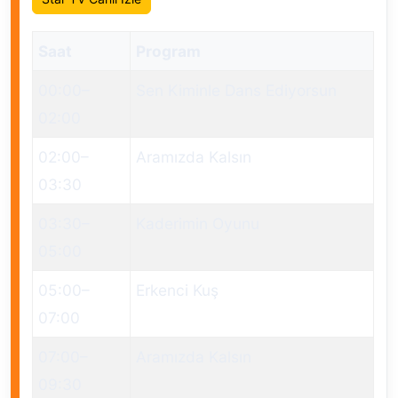
Saat
Program
00:00
–
Sen Kiminle Dans Ediyorsun
02:00
02:00
–
Aramızda Kalsın
03:30
03:30
–
Kaderimin Oyunu
05:00
05:00
–
Erkenci Kuş
07:00
07:00
–
Aramızda Kalsın
09:30