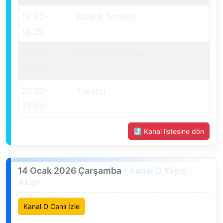
14:45
–
Kızılcık Şerbeti
18:25
18:25
–
Show Ana Haber
20:00
20:00
–
Tokatçı
23:59
⤴ Kanal listesine dön
14 Ocak 2026 Çarşamba
- Kanal D Yayın
Akışı
Kanal D Canlı İzle