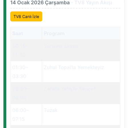
14 Ocak 2026 Çarşamba
- TV8 Yayın Akışı
TV8 Canlı İzle
Saat
Program
00:15
–
Survivor Ekstra
01:30
01:30
–
Zuhal Topal'la Yemekteyiz
03:30
03:30
–
Zahide Yetiş'le Sence?
06:00
06:00
–
Tuzak
07:15