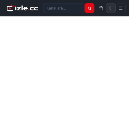
☾
Kanal ara