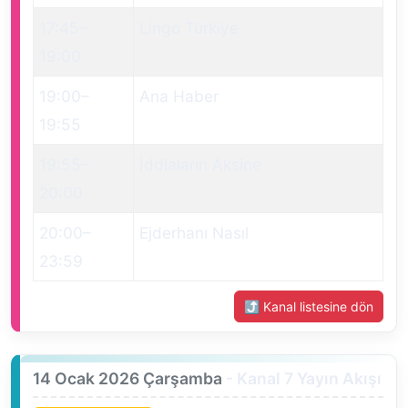
17:45
–
Lingo Türkiye
19:00
19:00
–
Ana Haber
19:55
19:55
–
İddiaların Aksine
20:00
20:00
–
Ejderhanı Nasıl
23:59
⤴ Kanal listesine dön
14 Ocak 2026 Çarşamba
- Kanal 7 Yayın Akışı