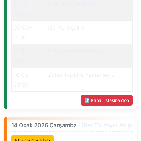
07:15
–
Ebru ile 8'de Sağlık
09:00
09:00
–
Gel Konuşalım
12:30
12:30
–
Zahide Yetiş'le Sence?
16:00
16:00
–
Zuhal Topal'la Yemekteyiz
23:59
⤴ Kanal listesine dön
14 Ocak 2026 Çarşamba
- Star TV Yayın Akışı
Star TV Canlı İzle