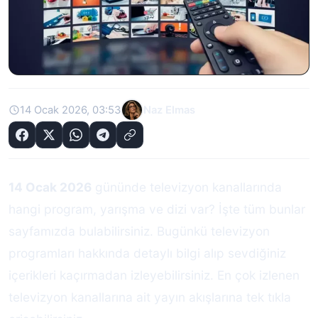
14 Ocak 2026, 03:53
Naz Elmas
14 Ocak 2026
gününde televizyon kanallarında
hangi program, yarışma ve dizi var? İşte tüm bunlar
sayfamızda bulabilirsiniz. Bugünkü televizyon
programları hakkında detaylı bilgi alıp sevdiğiniz
içerikleri kaçırmadan izleyebilirsiniz. En çok izlenen
televizyon kanallarına ait yayın akışlarına tek tıkla