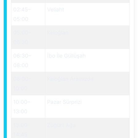
02:45
–
Veliaht
05:00
05:00
–
Keloğlan
06:30
06:30
–
İbo İle Güllüşah
08:00
08:00
–
Keloğlan Aramızda
10:00
10:00
–
Pazar Sürprizi
13:00
13:00
–
Züğürt Ağa
14:45