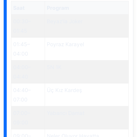
Saat
Program
00:30
–
Beyaz'la Joker
01:45
01:45
–
Poyraz Karayel
04:00
04:00
–
5N 1K
04:40
04:40
–
Üç Kız Kardeş
07:00
07:00
–
Yabancı Damat
09:00
09:00
–
Neler Oluyor Hayatta