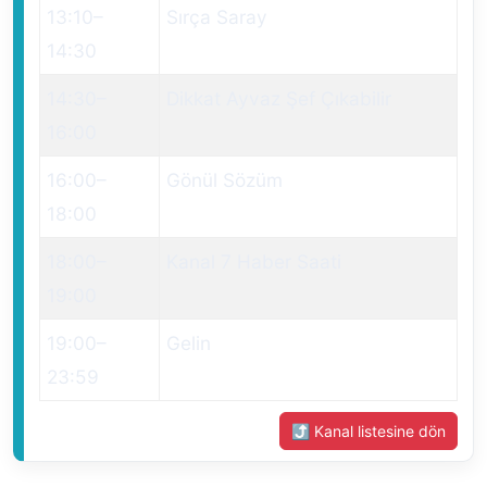
13:10
–
Sırça Saray
14:30
14:30
–
Dikkat Ayvaz Şef Çıkabilir
16:00
16:00
–
Gönül Sözüm
18:00
18:00
–
Kanal 7 Haber Saati
19:00
19:00
–
Gelin
23:59
⤴ Kanal listesine dön